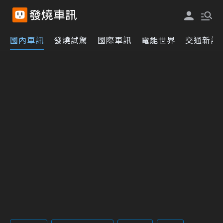
國內車訊
發燒試駕
國際車訊
電能世界
交通新訊