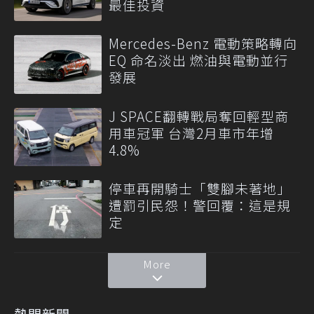
最佳投資
Mercedes-Benz 電動策略轉向
EQ 命名淡出 燃油與電動並行
發展
J SPACE翻轉戰局奪回輕型商
用車冠軍 台灣2月車市年增
4.8%
停車再開騎士「雙腳未著地」
遭罰引民怨！警回覆：這是規
定
More
熱門新聞