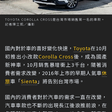
TOYOTA COROLLA CROSS是台灣市場銷售第一名的車款。
記者陳立凱／攝影
國內對於車的喜好變化快速，
Toyota
在10月
初推出小改款
Corolla Cross
後，成為國產
新神車，10月銷售暴增衝上3千台，隨著消
費者需求改變，2016年上市的早期人氣車
休
旅
車「
Sienta
」將告別台灣市場。
國內的消費者對於汽車的需求一直在改變，
汽車車款也不斷的出現長江後浪推前浪，在