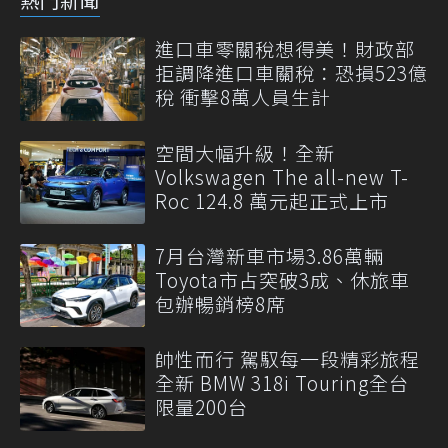
進口車零關稅想得美！財政部
拒調降進口車關稅：恐損523億
稅 衝擊8萬人員生計
空間大幅升級！全新
Volkswagen The all-new T-
Roc 124.8 萬元起正式上市
7月台灣新車市場3.86萬輛
Toyota市占突破3成、休旅車
包辦暢銷榜8席
帥性而行 駕馭每一段精彩旅程
全新 BMW 318i Touring全台
限量200台