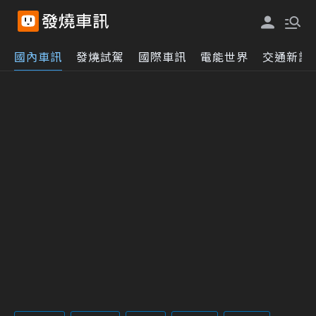
國內車訊
發燒試駕
國際車訊
電能世界
交通新訊