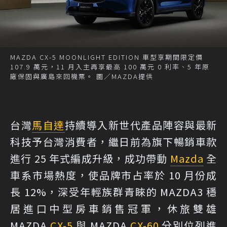
MAZDA CX-5 MOONLIGHT EDITION 車型享期間限定價
107.9 萬元，11 月入主再享最高 100 萬元 0 利率、5 年原
廠保固與廣島來回機票。 圖／MAZDA提供
台灣
馬自達
持續導入新世代產品陣容與最新
科技予台灣消費者，繼日前為旗下暢銷車款
進行 25 年式編成升級，成功帶動
Mazda
全
車系市場熱度，使品牌市占率於 10 月份成
長 12%，深受年輕族群青睞的 MAZDA3 穩
居進口中型房車銷售冠軍，休旅雙雄
MAZDA
CX-5
與 MAZDA
CX-60
分別位列進