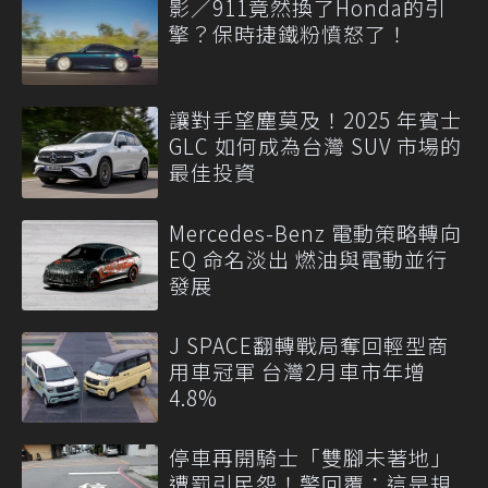
影／911竟然換了Honda的引
擎？保時捷鐵粉憤怒了！
讓對手望塵莫及！2025 年賓士
GLC 如何成為台灣 SUV 市場的
最佳投資
Mercedes-Benz 電動策略轉向
EQ 命名淡出 燃油與電動並行
發展
J SPACE翻轉戰局奪回輕型商
用車冠軍 台灣2月車市年增
4.8%
停車再開騎士「雙腳未著地」
遭罰引民怨！警回覆：這是規