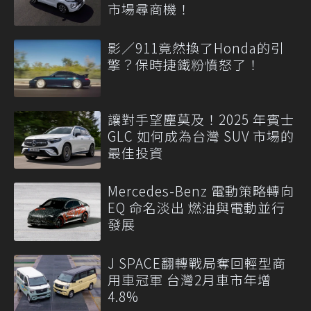
市場尋商機！
影／911竟然換了Honda的引
擎？保時捷鐵粉憤怒了！
讓對手望塵莫及！2025 年賓士
GLC 如何成為台灣 SUV 市場的
最佳投資
Mercedes-Benz 電動策略轉向
EQ 命名淡出 燃油與電動並行
發展
J SPACE翻轉戰局奪回輕型商
用車冠軍 台灣2月車市年增
4.8%