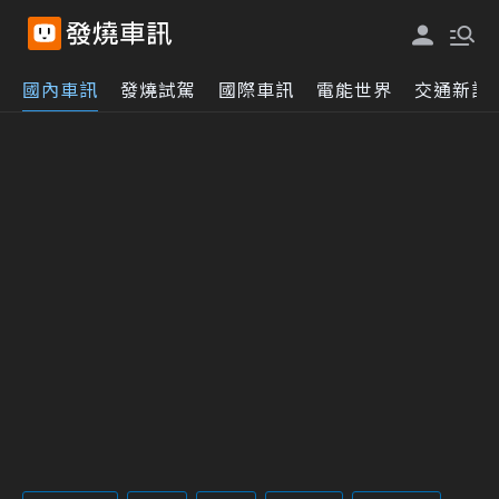
國內車訊
發燒試駕
國際車訊
電能世界
交通新訊