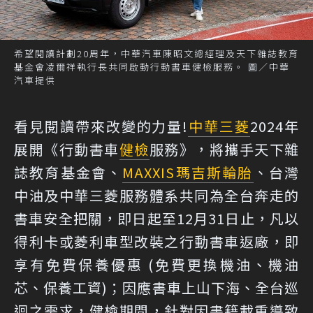
希望閱讀計劃20周年，中華汽車陳昭文總經理及天下雜誌教育
基金會凌爾祥執行長共同啟動行動書車健檢服務。 圖／中華
汽車提供
看見閱讀帶來改變的力量!
中華三菱
2024年
展開《行動書車
健檢
服務》，將攜手天下雜
誌教育基金會、
MAXXIS
瑪吉斯
輪胎
、台灣
中油及中華三菱服務體系共同為全台奔走的
書車安全把關，即日起至12月31日止，凡以
得利卡或菱利車型改裝之行動書車返廠，即
享有免費保養優惠 (免費更換機油、機油
芯、保養工資)；因應書車上山下海、全台巡
迴之需求，健檢期間，針對因書籍載重導致