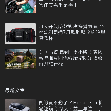
信任度幾乎是零！
四大升級胎款對應多變氣候 台
灣普利司通7月購胎贈收納箱與
保溫杯
夏季出遊購胎旺季來臨！德國
馬牌推買四條輪胎贈限定摺疊
箱與旅行枕
最新文章
真的賣不動了？Mitsubishi漸
遭經銷商淘汰，並且專注二手