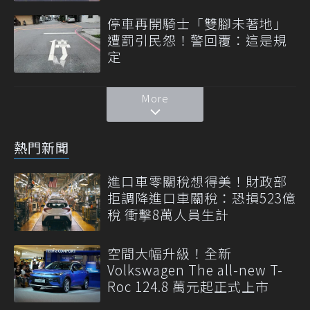
停車再開騎士「雙腳未著地」
遭罰引民怨！警回覆：這是規
定
More
熱門新聞
進口車零關稅想得美！財政部
拒調降進口車關稅：恐損523億
稅 衝擊8萬人員生計
空間大幅升級！全新
Volkswagen The all-new T-
Roc 124.8 萬元起正式上市