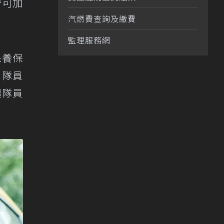
皆可加
汽燃費查詢及繳費
監理服務網
保養保
出隊員
讓隊員