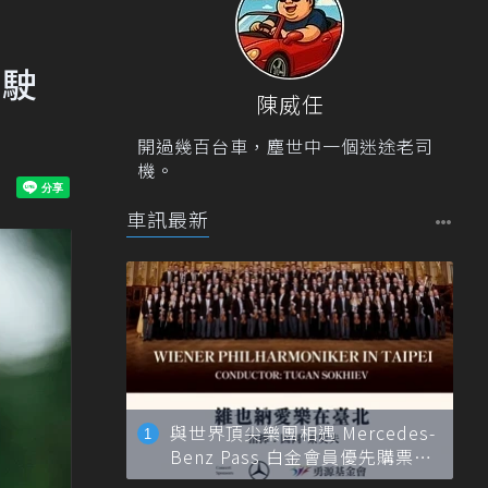
駕駛
陳威任
開過幾百台車，塵世中一個迷途老司
機。
車訊最新
與世界頂尖樂團相遇 Mercedes-
Benz Pass 白金會員優先購票維
也納愛樂