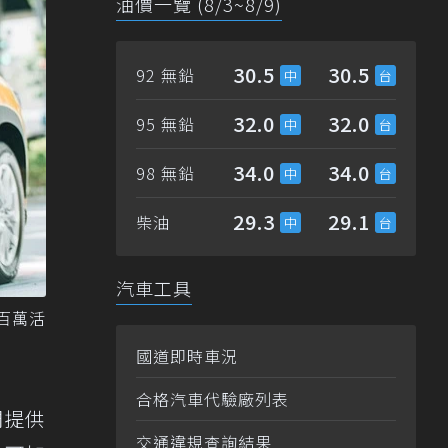
油價一覽 (8/3~8/9)
30.5
30.5
92 無鉛
32.0
32.0
95 無鉛
34.0
34.0
98 無鉛
29.3
29.1
柴油
汽車工具
百萬活
國道即時車況
合格汽車代驗廠列表
們提供
交通違規查詢結果