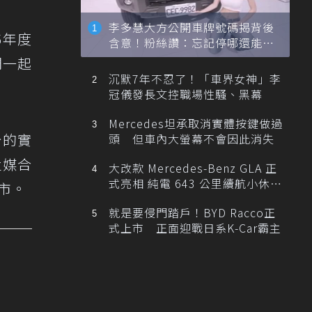
李多慧大方公開車牌號碼揭背後
6年度
含意！粉絲讚：忘記停哪還能幫
忙找車
們一起
沉默7年不忍了！「車界女神」李
冠儀發長文控職場性騷、黑幕
Mercedes坦承取消實體按鍵做過
台的實
頭 但車內大螢幕不會因此消失
遣媒合
大改款 Mercedes-Benz GLA 正
式亮相 純電 643 公里續航小休
市。
旅！
就是要侵門踏戶！BYD Racco正
式上市 正面迎戰日系K-Car霸主