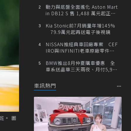
動力與底盤全面進化 Aston Mart
in DB12 S 售 1,488 萬元起正式
登台
Kia Stonic前7月銷量年增145%
79.9萬元起再送電子後視鏡
NISSAN推經典車回廠專案 CEF
IRO與INFINITI老車原廠零件最
低1折
BMW推出8月仲夏購車優惠 全
車系送晶華三天兩夜、月付5,900
元起
車訊熱門
班。 圖