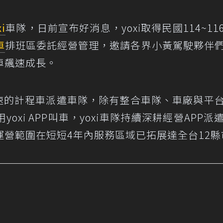
xi
車隊，日前宣布好消息，yoxi取得民國114~11
車
排班區委託經營管理，邀請各界小黃駕駛夥伴
車飆速成長。
快速的計程車派遣車隊，除有整合車隊、車廠與平
xi APP叫車，yoxi車隊持續深耕經營APP派
營範圍在短短4年內服務區域已拓展達全台12縣