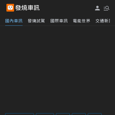
國內車訊
發燒試駕
國際車訊
電能世界
交通新訊