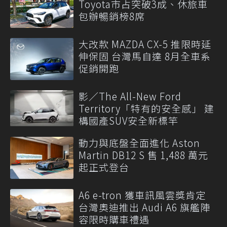
Toyota市占突破3成、休旅車
包辦暢銷榜8席
大改款 MAZDA CX-5 推限時延
伸保固 台灣馬自達 8月全車系
促銷開跑
影／The All-New Ford
Territory「特有的安全感」 建
構國產SUV安全新標竿
動力與底盤全面進化 Aston
Martin DB12 S 售 1,488 萬元
起正式登台
A6 e-tron 獲車訊風雲獎肯定
台灣奧迪推出 Audi A6 旗艦陣
容限時購車禮遇