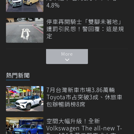
4.8%
停車再開騎士「雙腳未著地」
遭罰引民怨！警回覆：這是規
定
More
熱門新聞
7月台灣新車市場3.86萬輛
Toyota市占突破3成、休旅車
包辦暢銷榜8席
空間大幅升級！全新
Volkswagen The all-new T-