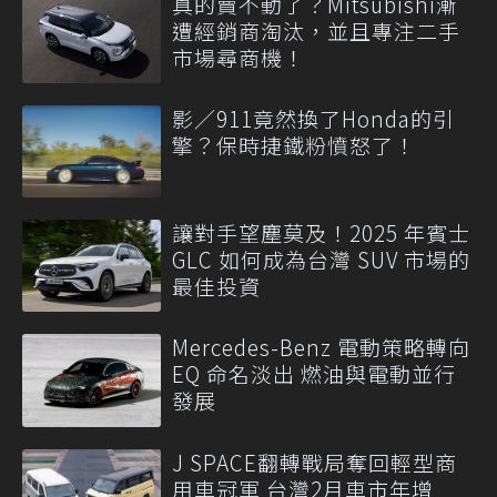
真的賣不動了？Mitsubishi漸
遭經銷商淘汰，並且專注二手
市場尋商機！
影／911竟然換了Honda的引
擎？保時捷鐵粉憤怒了！
讓對手望塵莫及！2025 年賓士
GLC 如何成為台灣 SUV 市場的
最佳投資
Mercedes-Benz 電動策略轉向
EQ 命名淡出 燃油與電動並行
發展
J SPACE翻轉戰局奪回輕型商
用車冠軍 台灣2月車市年增