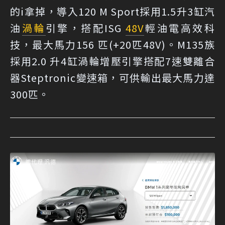
的i拿掉，導入120 M Sport採用1.5升3缸汽
油
渦輪
引擎，搭配ISG
48V
輕油電高效科
技，最大馬力156 匹(+20匹48V)。M135族
採用2.0 升4缸渦輪增壓引擎搭配7速雙離合
器Steptronic變速箱，可供輸出最大馬力達
300匹。