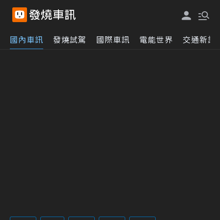
國內車訊
發燒試駕
國際車訊
電能世界
交通新訊