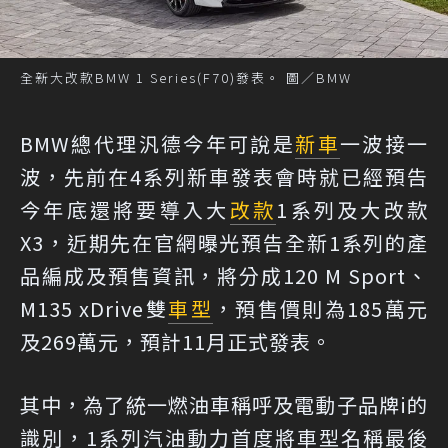
全新大改款BMW 1 Series(F70)發表。 圖／BMW
BMW總代理汎德今年可說是
新車
一波接一
波，先前在4系列新車發表會時就已經預告
今年底還將要導入大
改款
1系列及大改款
X3，近期先在官網曝光預告全新1系列的產
品編成及預售資訊，將分成120 M Sport、
M135 xDrive雙
車型
，預售價則為185萬元
及269萬元，預計11月正式發表。
其中，為了統一燃油車稱呼及電動子品牌i的
識別，1系列汽油動力首度將車型名稱最後