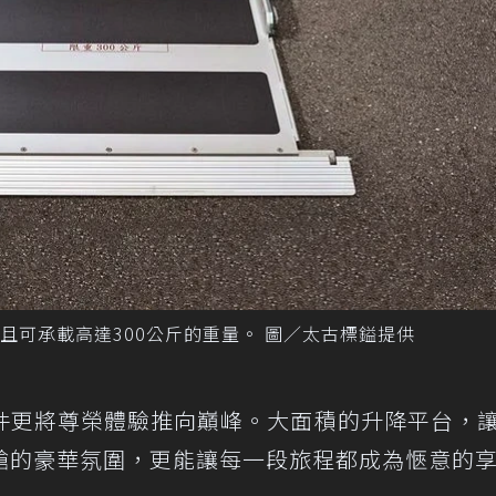
且可承載高達300公斤的重量。 圖／太古標鎰提供
件更將尊榮體驗推向巔峰。大面積的升降平台，
艙的豪華氛圍，更能讓每一段旅程都成為愜意的