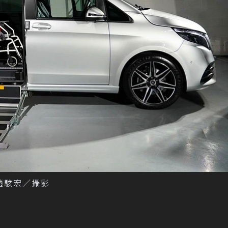
記者趙駿宏／攝影