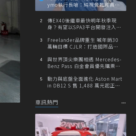
ymo執行長嗆：純視覺難達真正
自動駕駛
傳EX40後繼車最快明年秋季現
身？有望以SPA3平台開發注入80
0V動力
Freelander品牌重生 喊年銷30
萬輛目標 CJLR：打造國際品牌
半數銷量來自全球！
與世界頂尖樂團相遇 Mercedes-
Benz Pass 白金會員優先購票維
也納愛樂
動力與底盤全面進化 Aston Mart
in DB12 S 售 1,488 萬元起正式
登台
車訊熱門