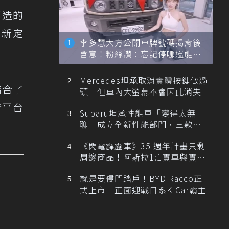
打造的
全新定
李多慧大方公開車牌號碼揭背後
含意！粉絲讚：忘記停哪還能幫
忙找車
Mercedes坦承取消實體按鍵做過
結合了
頭 但車內大螢幕不會因此消失
降平台
Subaru坦承性能車「變得太無
聊」成立全新性能部門，三款手
排跑車開發中！
《閃電霹靂車》35 週年計畫只剩
周邊商品！阿斯拉1:1實車與實體
展覽雙雙喊卡
就是要侵門踏戶！BYD Racco正
式上市 正面迎戰日系K-Car霸主