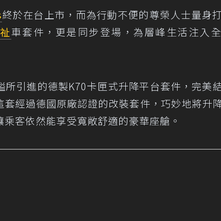
s
終於在台上市，而為行動不便的尊榮人士量身
祉
車套件，更是同步登場，為層峰生活注入
古標鎰所引進的德製K70卡匣式升降平台套件，完美
這套經過德國原廠認證的改裝套件，巧妙地將升
讓乘客依然能享受寬敞舒適的豪華座艙。