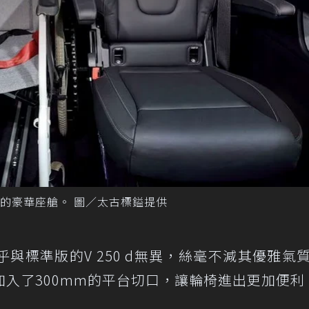
的豪華座艙。 圖／太古標鎰提供
與標準版的V 250 d無異，絲毫不減其優雅氣
入了300mm的平台切口，讓輪椅進出更加便利