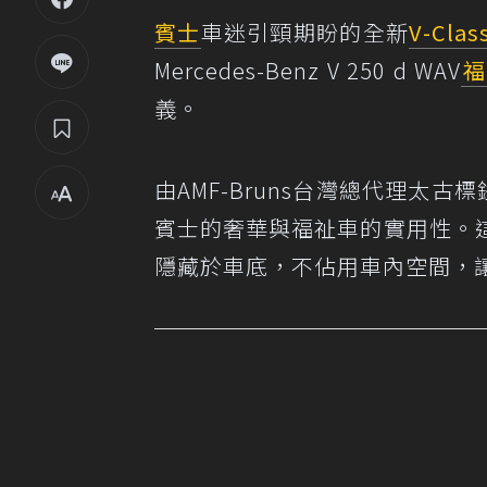
賓士
車迷引頸期盼的全新
V-Clas
Mercedes-Benz V 250 d WAV
福
義。
由AMF-Bruns台灣總代理太
賓士的奢華與福祉車的實用性。
隱藏於車底，不佔用車內空間，