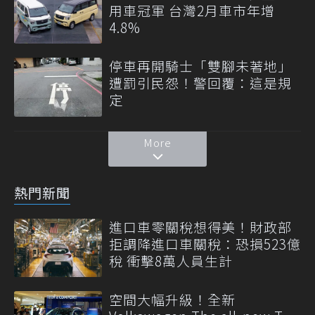
用車冠軍 台灣2月車市年增
4.8%
停車再開騎士「雙腳未著地」
遭罰引民怨！警回覆：這是規
定
More
熱門新聞
進口車零關稅想得美！財政部
拒調降進口車關稅：恐損523億
稅 衝擊8萬人員生計
空間大幅升級！全新