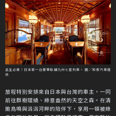
此生必乘！日本第一台豪華臥鋪九州七星列車。 圖／和泰汽車提
供
旅程特別安排來自日本與台灣的車主，一同
前往群樹環繞、綠意盎然的天空之森。在清
脆鳥鳴與涓涓河畔的陪伴下，享用一頓被綠