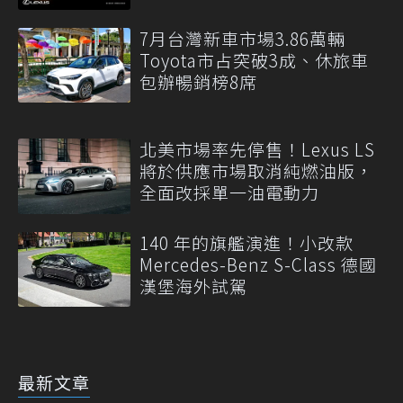
7月台灣新車市場3.86萬輛
Toyota市占突破3成、休旅車
包辦暢銷榜8席
北美市場率先停售！Lexus LS
將於供應市場取消純燃油版，
全面改採單一油電動力
140 年的旗艦演進！小改款
Mercedes-Benz S-Class 德國
漢堡海外試駕
最新文章