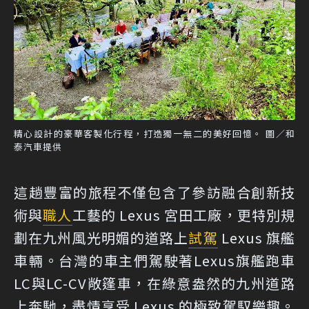
精心設計的豪華客製化行程，打造獨一無二的美好回憶。 圖／和
泰汽車提供
這趟豐富的旅程不僅包含了參訪融合創新技
術與
職人
工藝的 Lexus 宮田工廠，更特別規
劃在九州風光明媚的道路上
試駕
Lexus 旗艦
車輛。台灣的車主們駕駛著Lexus旗艦跑車
LC與LC-CV敞篷車，在綠意盎然的九州道路
上奔馳，盡情享受 Lexus 的極致駕馭樂趣。