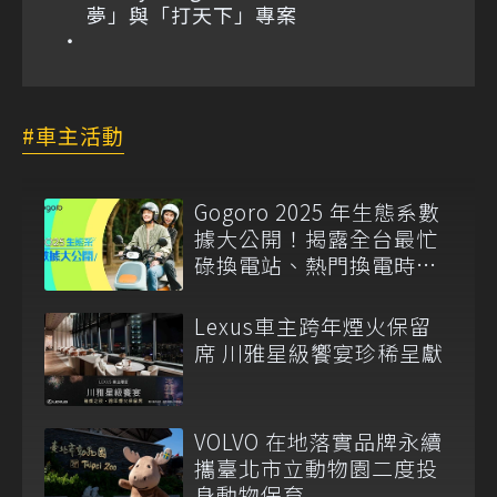
夢」與「打天下」專案
車主活動
Gogoro 2025 年生態系數
據大公開！揭露全台最忙
碌換電站、熱門換電時
刻、GoShare 騎士移動高
峰
Lexus車主跨年煙火保留
席 川雅星級饗宴珍稀呈獻
VOLVO 在地落實品牌永續
攜臺北市立動物園二度投
身動物保育