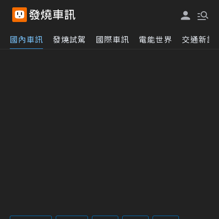
國內車訊
發燒試駕
國際車訊
電能世界
交通新訊