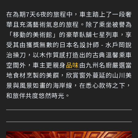
在為期7天6夜的旅程中，車主踏上了一段奢
華且充滿藝術氣息的旅程。除了乘坐被譽為
「移動的美術館」的豪華臥舖七星列車，享
受其由獲獎無數的日本名設計師 - 水戶岡銳
治操刀，以木作質感打造出的古典溫馨乘車
空間外，車主更親身
品味
由九州名廚嚴選當
地食材烹製的美饌，欣賞窗外蔓延的山川美
景與風景如畫的海岸線，在悉心款待之下，
和旅伴共度悠然時光。