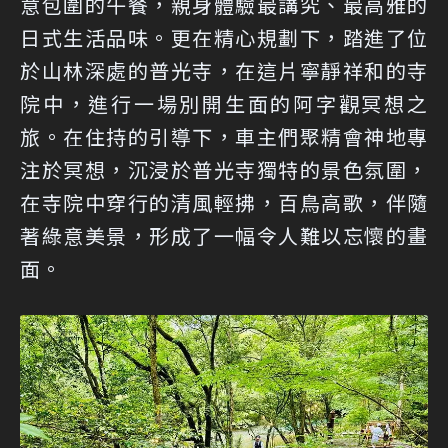
意包圍的午餐，親身體驗最講究、最高雅的
日式生活品味。更在精心規劃下，踏進了位
於山林深處的普光寺，在這片寧靜祥和的寺
院中，進行一場別開生面的阿字觀冥想之
旅。在住持的引導下，車主們聚精會神地專
注於冥想，沉浸於普光寺獨特的景色氛圍，
在寺院中穿行的清風輕拂，百鳥高歌，伴隨
著綠意美景，形成了一幅令人難以忘懷的畫
面。