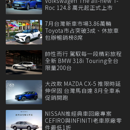
Volkswagen The all-new T-
Roc 124.8 萬元起正式上市
7月台灣新車市場3.86萬輛
Toyota市占突破3成、休旅車
包辦暢銷榜8席
帥性而行 駕馭每一段精彩旅程
全新 BMW 318i Touring全台
限量200台
大改款 MAZDA CX-5 推限時延
伸保固 台灣馬自達 8月全車系
促銷開跑
NISSAN推經典車回廠專案
CEFIRO與INFINITI老車原廠零
件最低1折