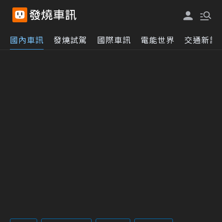
國內車訊
發燒試駕
國際車訊
電能世界
交通新訊