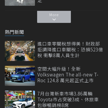
定
More
熱門新聞
進口車零關稅想得美！財政部
拒調降進口車關稅：恐損523億
稅 衝擊8萬人員生計
空間大幅升級！全新
Volkswagen The all-new T-
Roc 124.8 萬元起正式上市
7月台灣新車市場3.86萬輛
Toyota市占突破3成、休旅車
包辦暢銷榜8席