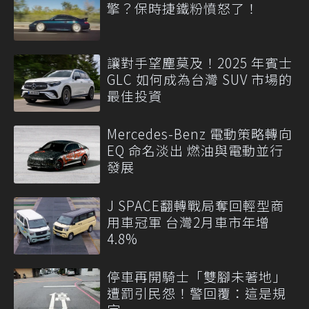
擎？保時捷鐵粉憤怒了！
讓對手望塵莫及！2025 年賓士
GLC 如何成為台灣 SUV 市場的
最佳投資
Mercedes-Benz 電動策略轉向
EQ 命名淡出 燃油與電動並行
發展
J SPACE翻轉戰局奪回輕型商
用車冠軍 台灣2月車市年增
4.8%
停車再開騎士「雙腳未著地」
遭罰引民怨！警回覆：這是規