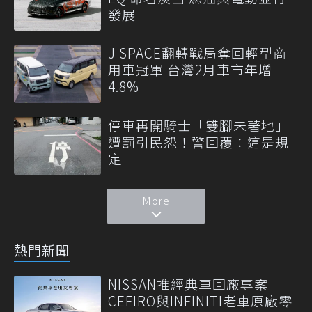
發展
J SPACE翻轉戰局奪回輕型商
用車冠軍 台灣2月車市年增
4.8%
停車再開騎士「雙腳未著地」
遭罰引民怨！警回覆：這是規
定
More
熱門新聞
NISSAN推經典車回廠專案
CEFIRO與INFINITI老車原廠零