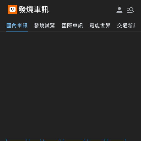
國內車訊
發燒試駕
國際車訊
電能世界
交通新訊