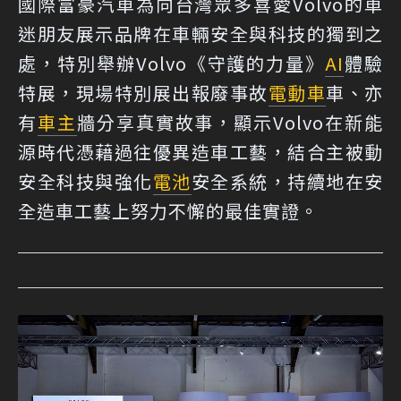
國際富豪汽車為向台灣眾多喜愛Volvo的車
迷朋友展示品牌在車輛安全與科技的獨到之
處，特別舉辦
Volvo《守護的力量》
AI
體驗
特展
，現場特別展出報廢事故
電動車
車、亦
有
車主
牆分享真實故事，顯示Volvo在新能
源時代憑藉過往優異造車工藝，結合主被動
安全科技與強化
電池
安全系統，持續地在安
全造車工藝上努力不懈的最佳實證。