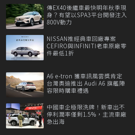
傳EX40後繼車最快明年秋季現
身？有望以SPA3平台開發注入
800V動力
NISSAN推經典車回廠專案
CEFIRO與INFINITI老車原廠零
件最低1折
A6 e-tron 獲車訊風雲獎肯定
台灣奧迪推出 Audi A6 旗艦陣
容限時購車禮遇
中國車企極限洗牌！新車出不
停利潤率僅剩1.5%，主流車廠
急出海