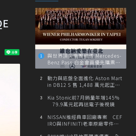
E
與世界頂尖樂團相遇 Mercedes-
Benz Pass 白金會員優先購票維
也納愛樂
動力與底盤全面進化 Aston Mart
in DB12 S 售 1,488 萬元起正式
登台
Kia Stonic前7月銷量年增145%
79.9萬元起再送電子後視鏡
NISSAN推經典車回廠專案 CEF
IRO與INFINITI老車原廠零件最
低1折