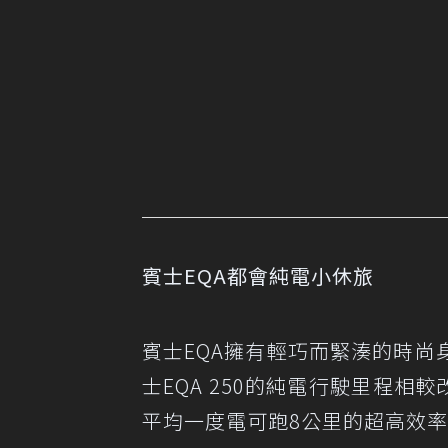
賓士EQA都會純電小休旅
賓士EQA擁有輕巧而緊湊的時尚身
士EQA 250的純電行駛里程相
平均一度電可跑8公里的超高效