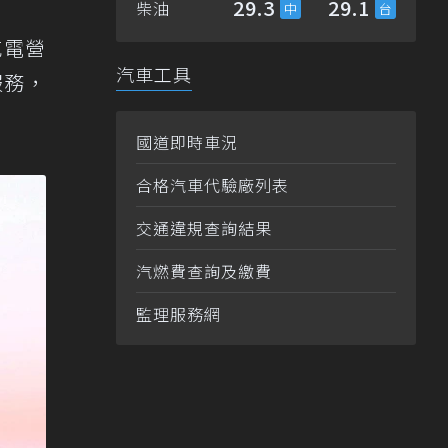
29.3
29.1
柴油
充電營
汽車工具
服務，
國道即時車況
合格汽車代驗廠列表
交通違規查詢結果
汽燃費查詢及繳費
監理服務網