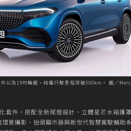
化套件以及19吋輪圈，純電行駛里程突破500km。 圖／Merce
ine運動化套件，搭配全新尾燈設計、立體星芒水箱護
0度環景攝影、抬頭顯示器與新世代智慧駕駛輔助