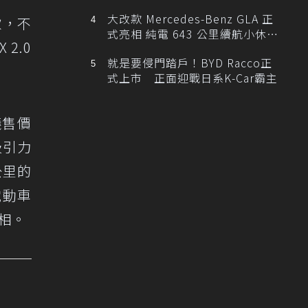
大改款 Mercedes-Benz GLA 正
款，不
式亮相 純電 643 公里續航小休
2.0
旅！
就是要侵門踏戶！BYD Racco正
式上市 正面迎戰日系K-Car霸主
議售價
吸引力
公里的
電動車
相。