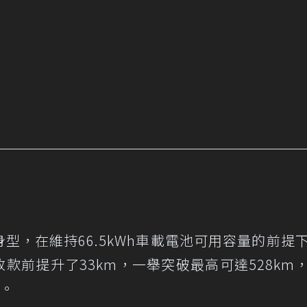
型，在維持66.5kWh車載電池可用容量的前提
較改款前提升了33km，一舉突破最高可達528km
率。