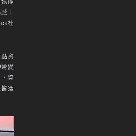
，還能
場感十
os杜
趣點資
轉彎變
o，資
性皆獲