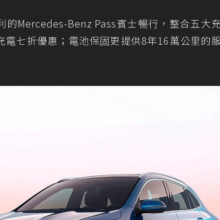
ercedes-Benz Pass賓士暢行，整合五大
充電七折優惠；電池保固更提供8年16萬公里的