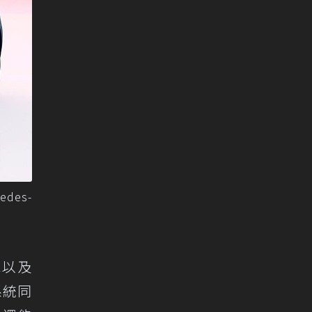
des-
罩以及
系統同