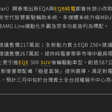
Taiwan）開春推出新EQA與
EQB
純電
都會休旅小改
世代智慧駕駛輔助系統、多媒體系統升級MBUX 
MG Line運動化外觀及眾多功能皆列為標配。
建議售價217萬起；全新動力賓士EQB 250+建
MATIC建議售價267萬起，提供純電豪華車市場中最具
士更引進
EQE
300
SUV
後輪驅動車型，創造587
，並新增豪華配備「極星套裝」提供選擇，滿足對
起，預計三月中旬於台灣賓士全台授權展示中心亮