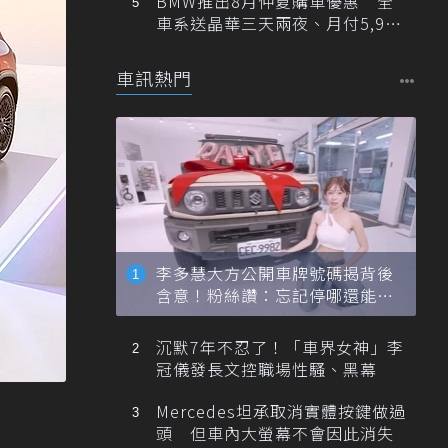
BMW推出8月仲夏購車優惠 全
車系送晶華三天兩夜、月付5,900
元起
車訊熱門
李多慧大方公開車牌號碼揭背後
含意！粉絲讚：忘記停哪還能幫
忙找車
沉默7年不忍了！「車界女神」李
冠儀發長文控職場性騷、黑幕
Mercedes坦承取消實體按鍵做過
頭 但車內大螢幕不會因此消失