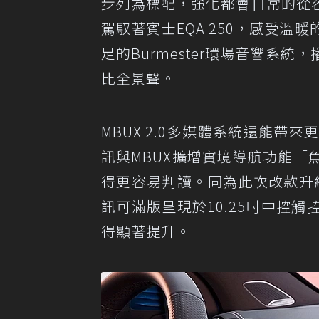
步列為標配，強化都會日常的從
駕馭著賓士EQA 250，感受
足的Burmester環場音響系統，播
比全景聲。
MBUX 2.0多媒體系統還能帶來
訊與MBUX擴增實境導航功能
得更容易判讀。同為此次改款升級重點之一
訊可滿版呈現於10.25吋中控
得顯著提升。