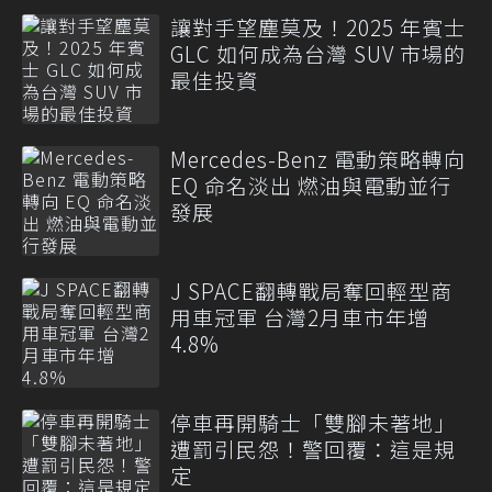
讓對手望塵莫及！2025 年賓士
GLC 如何成為台灣 SUV 市場的
最佳投資
Mercedes-Benz 電動策略轉向
EQ 命名淡出 燃油與電動並行
發展
J SPACE翻轉戰局奪回輕型商
用車冠軍 台灣2月車市年增
4.8%
停車再開騎士「雙腳未著地」
遭罰引民怨！警回覆：這是規
定