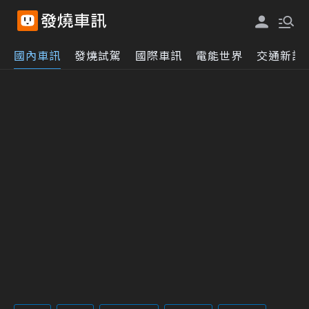
國內車訊
發燒試駕
國際車訊
電能世界
交通新訊