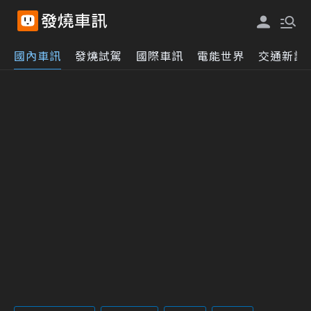
國內車訊
發燒試駕
國際車訊
電能世界
交通新訊