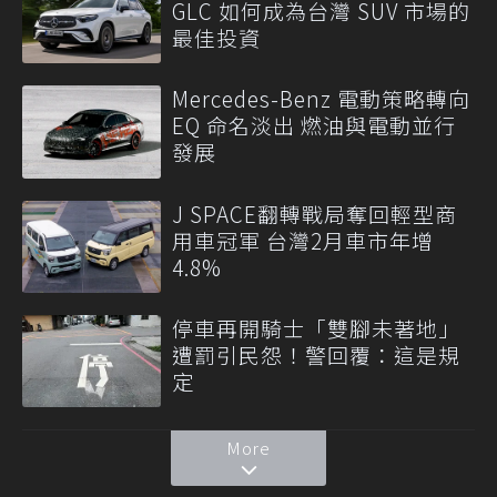
GLC 如何成為台灣 SUV 市場的
最佳投資
Mercedes-Benz 電動策略轉向
EQ 命名淡出 燃油與電動並行
發展
J SPACE翻轉戰局奪回輕型商
用車冠軍 台灣2月車市年增
4.8%
停車再開騎士「雙腳未著地」
遭罰引民怨！警回覆：這是規
定
More