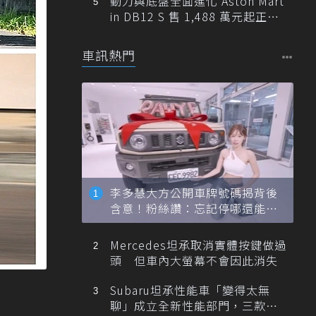
動力與底盤全面進化 Aston Mart
in DB12 S 售 1,488 萬元起正式
登台
車訊熱門
李多慧大方公開車牌號碼揭背後
含意！粉絲讚：忘記停哪還能幫
忙找車
Mercedes坦承取消實體按鍵做過
頭 但車內大螢幕不會因此消失
Subaru坦承性能車「變得太無
聊」成立全新性能部門，三款手