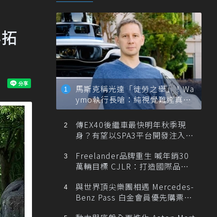
再拓
馬斯克稱光達「徒勞之舉」！Wa
ymo執行長嗆：純視覺難達真正
自動駕駛
傳EX40後繼車最快明年秋季現
身？有望以SPA3平台開發注入80
0V動力
Freelander品牌重生 喊年銷30
萬輛目標 CJLR：打造國際品牌
半數銷量來自全球！
與世界頂尖樂團相遇 Mercedes-
Benz Pass 白金會員優先購票維
也納愛樂