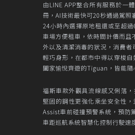
由LINE APP整合所有服務於
冊，AI技術最快可20秒通過駕
24小時內選擇原地租還或至超過
車場方便租車，依時間計價而且
外以及清潔消毒的狀況，消費者可
輕巧身形，在都市中得以穿梭自如
闔家愉悅齊遊的Tiguan，皆能
福斯車款外觀具流線感又俐落，
堅固的鋼性更強化乘坐安全性，並且
Assist車前碰撞預警系統，預
車距巡航系統智慧化控制行駛速