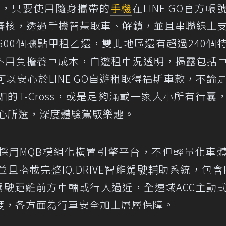
一體，只要使用隨身攜帶的
手機
在LINE GO官方帳
照審核，透過手機智慧取車、解鎖，並且串聯線上
600個據點甲租乙還，雙北地區還有超過240個
不用負擔養車成本，自遊租車況透明，揭露包括
以安心於LINE GO自遊租取得福斯車款，不論
的T-Cross，或是足夠滿載一家大小所有行囊
隨心所選，深度體驗駕馭樂趣。
採用MQB模組化橫置引擎平台，不但輕量化車
搭載完整IQ.DRIVE智能駕駛輔助系統，包含Fr
防駕駛距離前方車輛或行人過近，全速域ACC主動
度，各方面為行車安全加上層層保障。