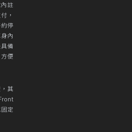
號內註
支付，
特約停
車身內
是具備
，方便
體，其
ont
式固定