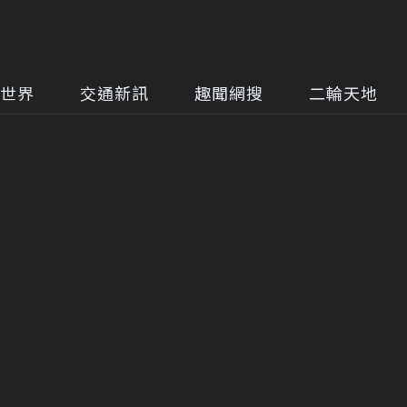
世界
交通新訊
趣聞網搜
二輪天地