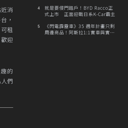
排跑車開發中！
就是要侵門踏戶！BYD Racco正
貼近消
式上市 正面迎戰日系K-Car霸主
平台，
《閃電霹靂車》35 週年計畫只剩
，可租
周邊商品！阿斯拉1:1實車與實體
展覽雙雙喊卡
，歡迎
樂趣的
為人們