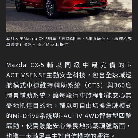
本月入主Mazda CX-5則享「高額0利率、5年原廠保固，再贈乙式
車體險」優惠。 圖／Mazda提供
Mazda CX-5輔以同級中最完備的i-
ACTIVSENSE主動安全科技，包含全速域巡
航模式車道維持輔助系統（CTS）與360度
環景輔助系統，讓每段行車旅程都能安心無
憂地抵達目的地，輔以可自由切換駕駛模式
的Mi-Drive系統與i-ACTIV AWD智慧型四輪
驅動，使駕駛能安心無畏地挑戰頑強路面，
也進一步滿足車主對自信操控的嚮往。