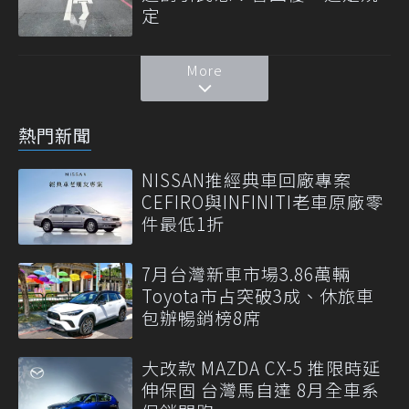
定
More
熱門新聞
NISSAN推經典車回廠專案
CEFIRO與INFINITI老車原廠零
件最低1折
7月台灣新車市場3.86萬輛
Toyota市占突破3成、休旅車
包辦暢銷榜8席
大改款 MAZDA CX-5 推限時延
伸保固 台灣馬自達 8月全車系