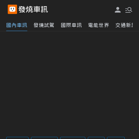
國內車訊
發燒試駕
國際車訊
電能世界
交通新訊