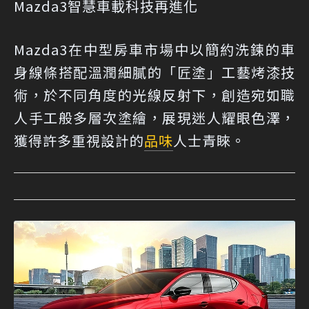
Mazda3智慧車載科技再進化
Mazda3在中型房車市場中以簡約洗鍊的車
身線條搭配溫潤細膩的「匠塗」工藝烤漆技
術，於不同角度的光線反射下，創造宛如職
人手工般多層次塗繪，展現迷人耀眼色澤，
獲得許多重視設計的
品味
人士青睞。