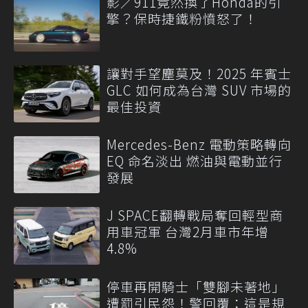
影／911竟然換了Honda的引
擎？保時捷鐵粉憤怒了！
讓對手望塵莫及！2025 年賓士
GLC 如何成為台灣 SUV 市場的
最佳投資
Mercedes-Benz 電動策略轉向
EQ 命名淡出 燃油與電動並行
發展
J SPACE翻轉戰局奪回輕型商
用車冠軍 台灣2月車市年增
4.8%
停車再開騎士「雙腳未著地」
遭罰引民怨！警回覆：這是規