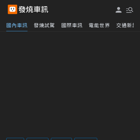
國內車訊
發燒試駕
國際車訊
電能世界
交通新訊