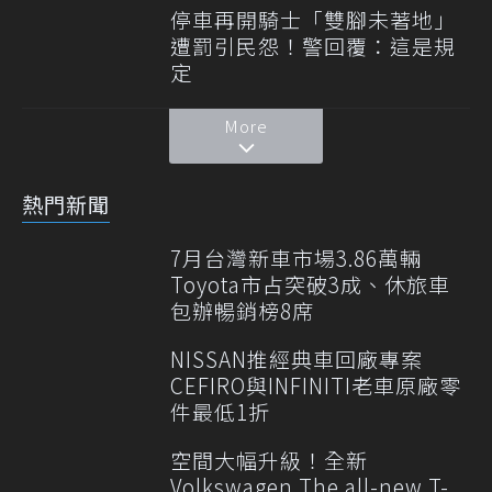
停車再開騎士「雙腳未著地」
遭罰引民怨！警回覆：這是規
定
More
熱門新聞
7月台灣新車市場3.86萬輛
Toyota市占突破3成、休旅車
包辦暢銷榜8席
NISSAN推經典車回廠專案
CEFIRO與INFINITI老車原廠零
件最低1折
空間大幅升級！全新
Volkswagen The all-new T-