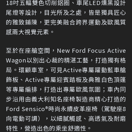
18吋五輻雙色切削鋁圈、車尾LED燻黑設計
尾燈等設計，目光所及之處，皆是獨具匠心
的雅致鋪陳，更完美融合跨界運動及歐風質
感兩大視覺元素。
至於在座艙空間，New Ford Focus Active
Wagon以別出心裁的精湛工藝，打造獨有格
局。環顧車室，可見Active專屬躍動藍車艙
飾板、Active專屬迎賓踏板及典雅白色頂篷
等專屬編排，打造出專屬歐風氛圍；車內同
步沿用由義大利知名座椅製造商精心打造的
Ford Sensico®時尚永續皮革座椅（駕駛座8
向電動可調），以細膩觸感、高透氣及耐磨
特性，營造出色的乘坐舒適性。