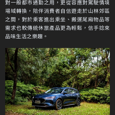
對一般都市通勤之用，更從容應對駕駛情境
場域轉換，陪伴消費者自信遊走於山林郊區
之間，對於乘客進出乘坐、搬運尾廂物品等
需求也較傳統休旅產品更為輕鬆，信手捻來
品味生活之樂趣。