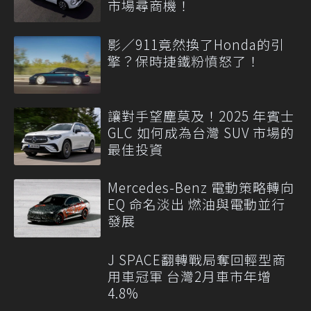
市場尋商機！
影／911竟然換了Honda的引
擎？保時捷鐵粉憤怒了！
讓對手望塵莫及！2025 年賓士
GLC 如何成為台灣 SUV 市場的
最佳投資
Mercedes-Benz 電動策略轉向
EQ 命名淡出 燃油與電動並行
發展
J SPACE翻轉戰局奪回輕型商
用車冠軍 台灣2月車市年增
4.8%