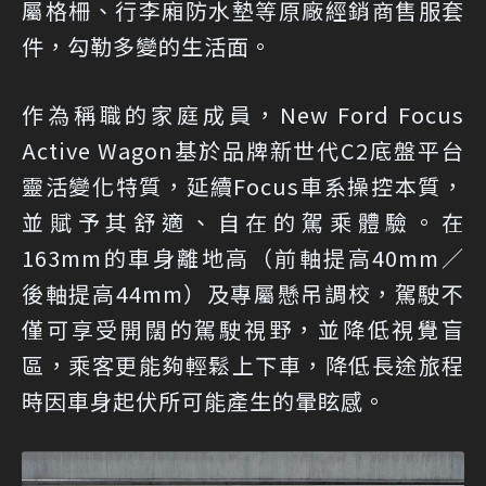
屬格柵、行李廂防水墊等原廠經銷商售服套
件，勾勒多變的生活面。
作為稱職的家庭成員，New Ford Focus
Active Wagon基於品牌新世代C2底盤平台
靈活變化特質，延續Focus車系操控本質，
並賦予其舒適、自在的駕乘體驗。在
163mm的車身離地高（前軸提高40mm／
後軸提高44mm）及專屬懸吊調校，駕駛不
僅可享受開闊的駕駛視野，並降低視覺盲
區，乘客更能夠輕鬆上下車，降低長途旅程
時因車身起伏所可能產生的暈眩感。