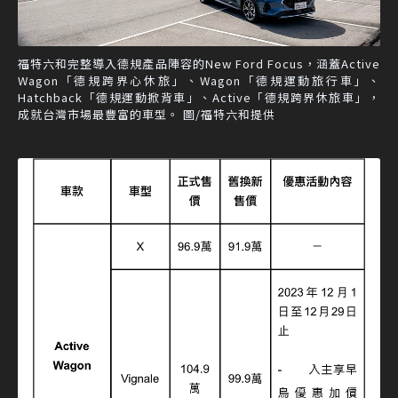
福特六和完整導入德規產品陣容的New Ford Focus，涵蓋Active
Wagon「德規跨界心休旅」、Wagon「德規運動旅行車」、
Hatchback「德規運動掀背車」、Active「德規跨界休旅車」，
成就台灣市場最豐富的車型。 圖/福特六和提供