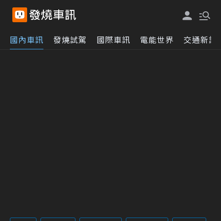
國內車訊
發燒試駕
國際車訊
電能世界
交通新訊