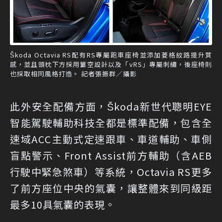
Škoda Octavia RS配有RS專屬跑車座椅並添加菱格紋路提升質
感，並且頭枕下方採用簍空設計以及「vRS」專屬刺繡，後座椅則
也採取相同風格打造。 記者張振群／攝影
此外安全配備方面，Škoda新世代聰明EYE
智能駕駛輔助科技全都是標準配備，包含全
速域ACC主動式定速跟車、車道輔助、車側
盲點警示、Front Assist前方輔助（含AEB
行駛中緊急煞車）等系統，Octavia RS更多
了前方座位中央的氣囊，讓整體來到同級距
最多10具氣囊的表現。