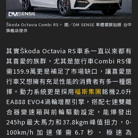
Škoda Octavia Combi RS。 圖／DM SENSE 車體鍍膜貼膜 台中
旗艦店提供
其實Škoda Octavia RS車系一直以來都有
其喜愛的族群，尤其是旅行車Combi RS僅
需159.9萬更是補足了市場缺口，讓喜愛旅
行車又想擁有充足性能的消費者有多一種選
擇。動力系統更是採用
福斯集團
銘機2.0升
EA888 EVO4渦輪增壓引擎，搭配七速雙離
合器變速箱與前輪驅動設定，能爆發出
245hp最大馬力和37.8kgm峰值扭力，0-
100km/h加速僅需6.7秒、極速為