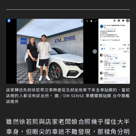
店家轉述先前徐若熙交車時是從北部坐拖車下來全車貼膜的，當初
店裡的人都沒有認出他。 圖／DM SENSE 車體鍍膜貼膜 台中旗艦
店提供
雖然徐若熙與店家老闆娘合照幾乎擋住大半
車身，但眼尖的車迷不難發現，那稜角分明