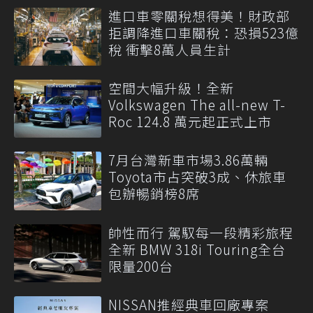
進口車零關稅想得美！財政部
拒調降進口車關稅：恐損523億
稅 衝擊8萬人員生計
空間大幅升級！全新
Volkswagen The all-new T-
Roc 124.8 萬元起正式上市
7月台灣新車市場3.86萬輛
Toyota市占突破3成、休旅車
包辦暢銷榜8席
帥性而行 駕馭每一段精彩旅程
全新 BMW 318i Touring全台
限量200台
NISSAN推經典車回廠專案