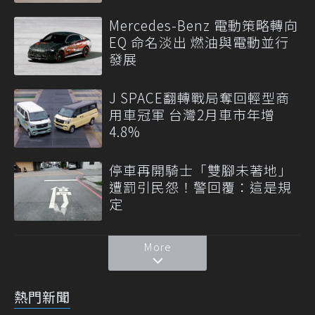
Mercedes-Benz 電動策略轉向
EQ 命名淡出 燃油與電動並行
發展
J SPACE翻轉戰局奪回輕型商
用車冠軍 台灣2月車市年增
4.8%
停車再開騎士「雙腳未著地」
遭罰引民怨！警回覆：這是規
定
More
熱門新聞