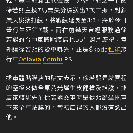
戰，味全龍新生代強投，外號「龍之子」的
徐若熙主投7局無失分還送出7次三振，封鎖
樂天桃猿打線，將戰線延長至3:3，將於今日
舉行生死第7戰。而在前幾天曾經服務過徐
若熙的台中車體貼膜店也po出照片慶祝，意
外讓徐若熙的愛車曝光，正是Škoda
性能
旅
行車
Octavia
Combi
RS！
據車體貼膜店的貼文表示，徐若熙是趁賽程
的空檔來做全車消光犀牛皮健檢及維護，據
店家轉述先前徐若熙交車時是從北部坐拖車
下來全車貼膜的，當初店裡的人都沒有認出
他。