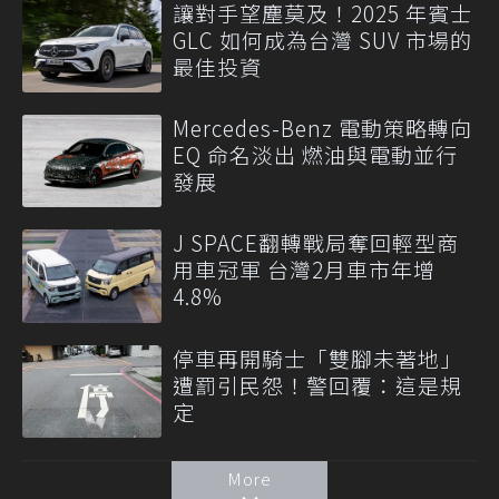
讓對手望塵莫及！2025 年賓士
GLC 如何成為台灣 SUV 市場的
最佳投資
Mercedes-Benz 電動策略轉向
EQ 命名淡出 燃油與電動並行
發展
J SPACE翻轉戰局奪回輕型商
用車冠軍 台灣2月車市年增
4.8%
停車再開騎士「雙腳未著地」
遭罰引民怨！警回覆：這是規
定
More