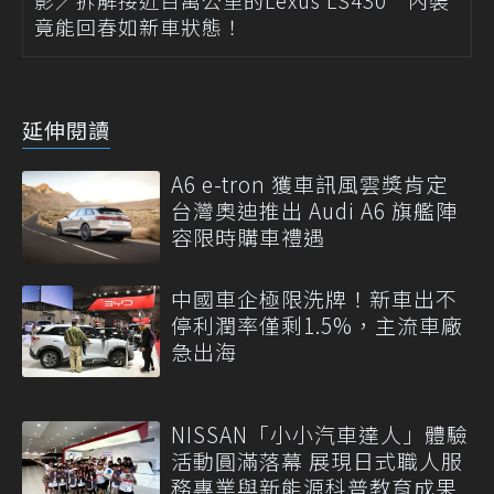
影／拆解接近百萬公里的Lexus LS430 內裝
竟能回春如新車狀態！
延伸閱讀
A6 e-tron 獲車訊風雲獎肯定
台灣奧迪推出 Audi A6 旗艦陣
容限時購車禮遇
中國車企極限洗牌！新車出不
停利潤率僅剩1.5%，主流車廠
急出海
NISSAN「小小汽車達人」體驗
活動圓滿落幕 展現日式職人服
務專業與新能源科普教育成果