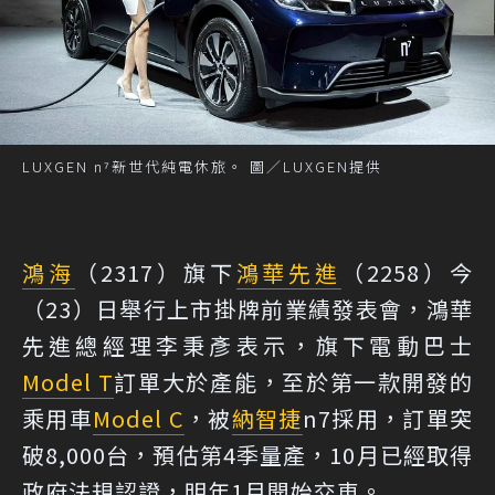
LUXGEN n⁷新世代純電休旅。 圖／LUXGEN提供
鴻海
（2317）旗下
鴻華先進
（2258）今
（23）日舉行上市掛牌前業績發表會，鴻華
先進總經理李秉彥表示，旗下電動巴士
Model T
訂單大於產能，至於第一款開發的
乘用車
Model C
，被
納智捷
n7採用，訂單突
破8,000台，預估第4季量產，10月已經取得
政府法規認證，明年1月開始交車。