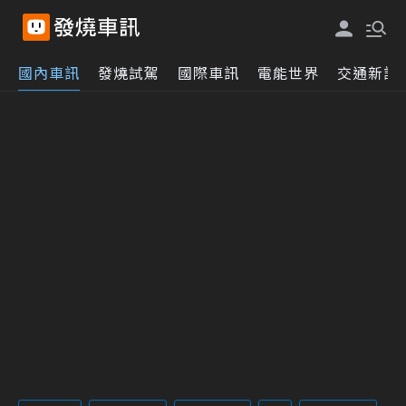
國內車訊
發燒試駕
國際車訊
電能世界
交通新訊