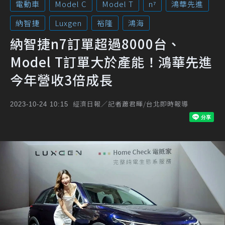
電動車
Model C
Model T
n⁷
鴻華先進
納智捷
Luxgen
裕隆
鴻海
納智捷n7訂單超過8000台、
Model T訂單大於產能！鴻華先進
今年營收3倍成長
經濟日報／記者蕭君暉/台北即時報導
2023-10-24 10:15