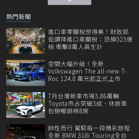
熱門新聞
進口車零關稅想得美！財政部
拒調降進口車關稅：恐損523億
稅 衝擊8萬人員生計
空間大幅升級！全新
Volkswagen The all-new T-
Roc 124.8 萬元起正式上市
7月台灣新車市場3.86萬輛
Toyota市占突破3成、休旅車
包辦暢銷榜8席
帥性而行 駕馭每一段精彩旅程
全新 BMW 318i Touring全台