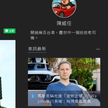
陳威任
開過幾百台車，塵世中一個迷途老司
機。
車訊最新
馬斯克稱光達「徒勞之舉」！Wa
ymo執行長嗆：純視覺難達真正
自動駕駛