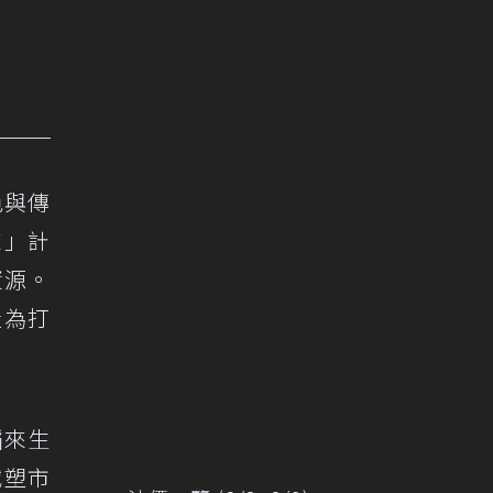
色與傳
來」計
資源。
造為打
稻來生
減塑市