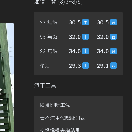
油價一覽 (8/3~8/9)
30.5
30.5
92 無鉛
32.0
32.0
95 無鉛
34.0
34.0
98 無鉛
29.3
29.1
柴油
汽車工具
國道即時車況
合格汽車代驗廠列表
交通違規查詢結果