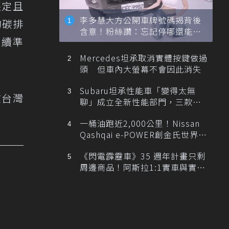
堅定且
李多慧大方公開車牌號碼揭背後
的碳排
含意！粉絲讚：忘記停哪還能幫
永續準
忙找車
Mercedes坦承取消實體按鍵做過
頭 但車內大螢幕不會因此消失
Subaru坦承性能車「變得太無
在台灣
聊」成立全新性能部門，三款手
排跑車開發中！
一桶油跑近2,000公里！Nissan
Qashqai e-POWER創金氏世界紀
錄
《閃電霹靂車》35 週年計畫只剩
周邊商品！阿斯拉1:1實車與實體
展覽雙雙喊卡