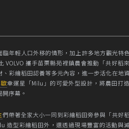
面臨年輕人口外移的情形，加上許多地方觀光特
 VOLVO 攜手苗栗縣苑裡鎮農會推動「共好稻
材、彩繪稻田認養等多元內容，進一步活化在地
北歐
幸運星「Milu」的可愛外型設計，將農田打
揭開序幕。
主
們帶著全家大小一同到彩繪稻田旁參與「共好
ilu 造型彩繪稻田外，還透過現場豐富的活動與