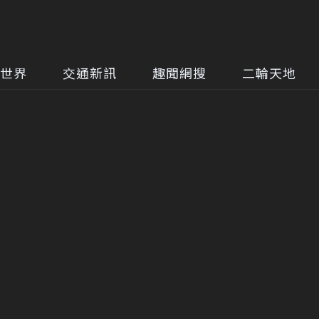
世界
交通新訊
趣聞網搜
二輪天地