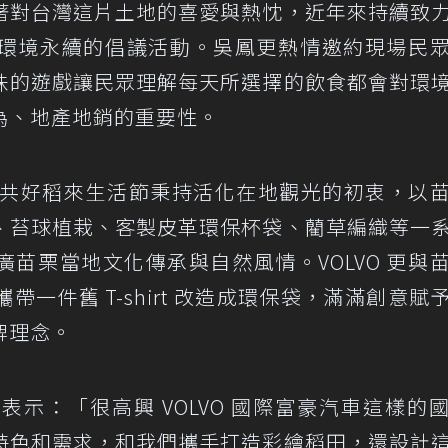
著對台灣這片土地的喜愛與熱忱，近年來持續致
環境永續的倡議活動。吳鳳更熱情邀約現場民
味的遊戲讓民眾理解每天所選擇的飲食都會對環
為、地產地銷的重要性。
O 共好稻來生活節秉持活化在地觀光的初衷，以
、苔球植栽、客製皮革環保杯袋、藺草編織等一
推廣苗栗當地文化傳承與自然風情。VOLVO 更與
一件舊 T-shirt 改造成環保袋，滿滿創意賦
牌理念。
示：「很高興 VOLVO 國際富豪汽車這樣的
特色和需求，和我們攜手打造彩繪稻田，還設計