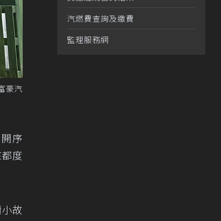
汽燃費查詢及繳費
監理服務網
際富豪汽
揭開序
孩都度
續小故