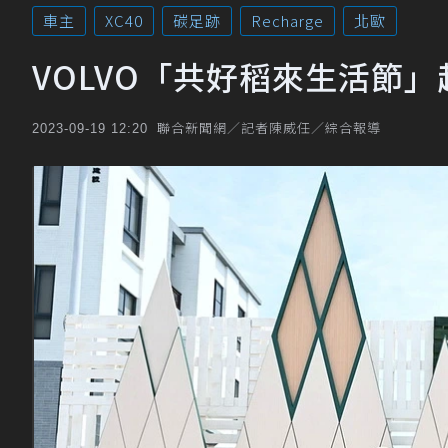
車主
XC40
碳足跡
Recharge
北歐
VOLVO「共好稻來生活節
聯合新聞網／記者陳威任／綜合報導
2023-09-19 12:20