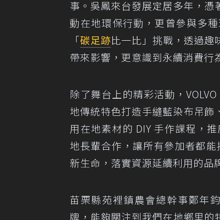
事。吳鳳來台發展定居多年，憑
動在地環保行動，更曾參與多種
「
碳足跡
比一比」挑戰，透過趣
帶來影響，更意識到永續消費行
除了舞台上的精彩活動，VOLV
地傳統特色打造手縫藍染布吊飾
用在地素材的 DIY 手作課程，
地長輩合作，讓所有參加者都能攜帶
新生命，落實資源延續利用的品
苗栗縣苑裡鎮農會總幹事鄭年鈞表
牌，能夠關注到我們在地鄉里的