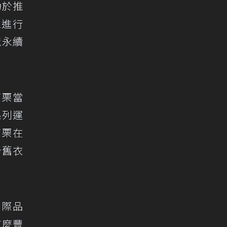
力於推
眾進行
境永續
苗栗當
系列運
苗栗在
予舊衣
國際品
這麼豐