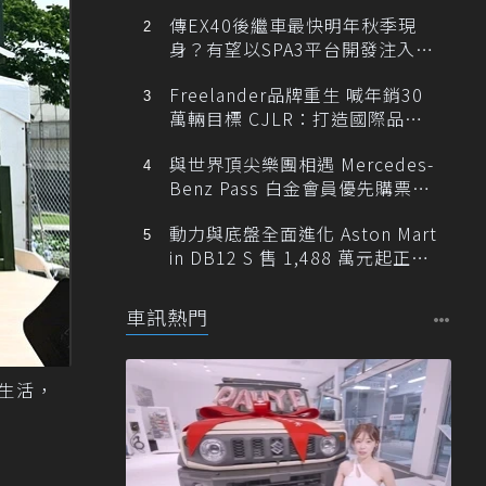
傳EX40後繼車最快明年秋季現
身？有望以SPA3平台開發注入80
0V動力
Freelander品牌重生 喊年銷30
萬輛目標 CJLR：打造國際品牌
半數銷量來自全球！
與世界頂尖樂團相遇 Mercedes-
Benz Pass 白金會員優先購票維
也納愛樂
動力與底盤全面進化 Aston Mart
in DB12 S 售 1,488 萬元起正式
登台
車訊熱門
碳生活，