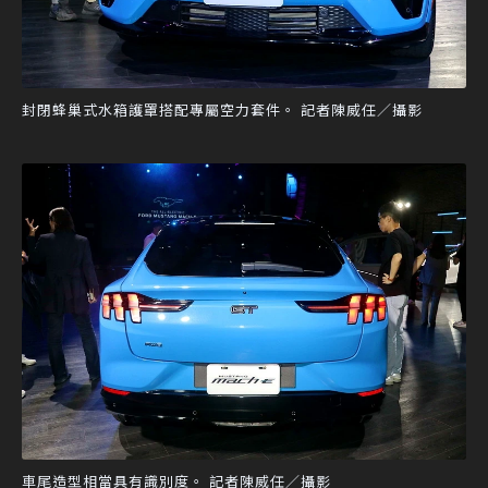
封閉蜂巢式水箱護罩搭配專屬空力套件。 記者陳威任／攝影
車尾造型相當具有識別度。 記者陳威任／攝影