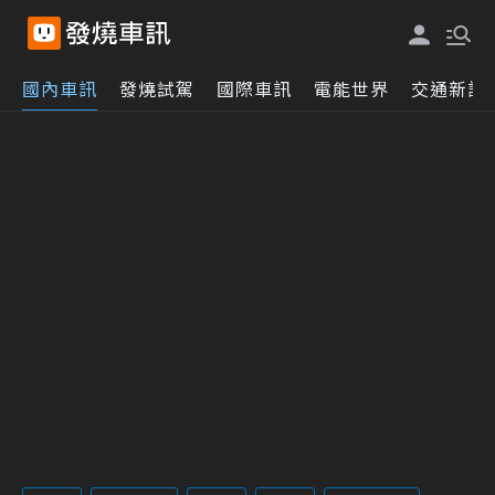
國內車訊
發燒試駕
國際車訊
電能世界
交通新訊