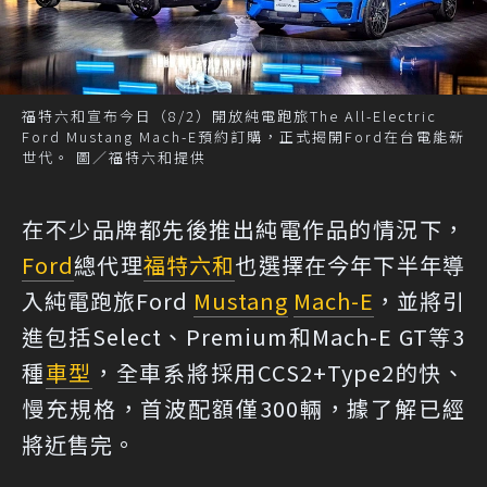
福特六和宣布今日（8/2）開放純電跑旅The All-Electric
Ford Mustang Mach-E預約訂購，正式揭開Ford在台電能新
世代。 圖／福特六和提供
在不少品牌都先後推出純電作品的情況下，
Ford
總代理
福特六和
也選擇在今年下半年導
入純電跑旅Ford
Mustang
Mach-E
，並將引
進包括Select、Premium和Mach-E GT等3
種
車型
，全車系將採用CCS2+Type2的快、
慢充規格，首波配額僅300輛，據了解已經
將近售完。