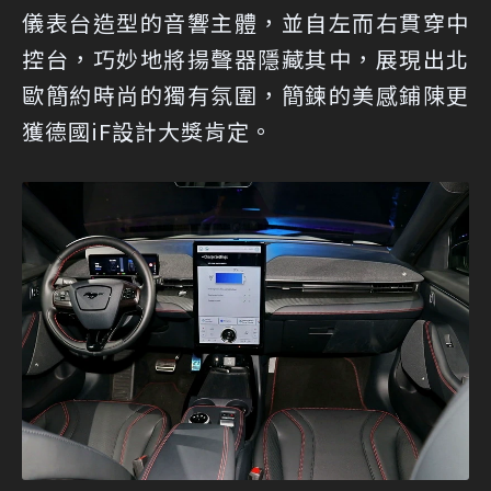
儀表台造型的音響主體，並自左而右貫穿中
控台，巧妙地將揚聲器隱藏其中，展現出北
歐簡約時尚的獨有氛圍，簡鍊的美感鋪陳更
獲德國iF設計大獎肯定。