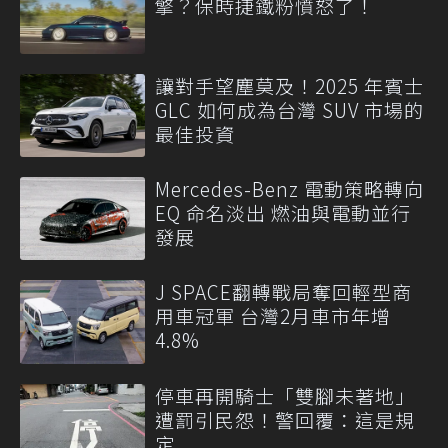
擎？保時捷鐵粉憤怒了！
讓對手望塵莫及！2025 年賓士
GLC 如何成為台灣 SUV 市場的
最佳投資
Mercedes-Benz 電動策略轉向
EQ 命名淡出 燃油與電動並行
發展
J SPACE翻轉戰局奪回輕型商
用車冠軍 台灣2月車市年增
4.8%
停車再開騎士「雙腳未著地」
遭罰引民怨！警回覆：這是規
定