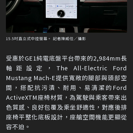
15.5吋直立式中控螢幕。 記者陳威任／攝影
受惠於GE1純電底盤平台帶來的2,984mm長
軸距設定，The All-Electric Ford
Mustang Mach-E提供寬敞的腿部與頭部空
間，搭配抗污漬、耐用、易清潔的Ford
ActiveXTM座椅材質，為駕駛與乘客帶來出
色質感、良好包覆及乘坐舒適性，對應後排
座椅平整化底板設計，座艙空間機能更顯從
容不迫。