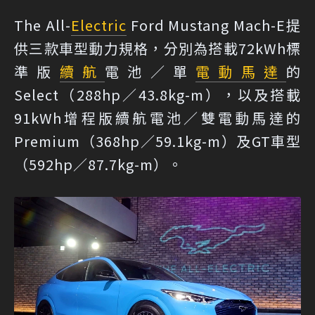
The All-
Electric
Ford Mustang Mach-E提
供三款車型動力規格，分別為搭載72kWh標
準版
續航
電池／單
電動馬達
的
Select（288hp／43.8kg-m），以及搭載
91kWh增程版續航電池／雙電動馬達的
Premium（368hp／59.1kg-m）及GT車型
（592hp／87.7kg-m）。