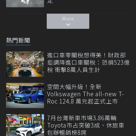
定
More
熱門新聞
進口車零關稅想得美！財政部
拒調降進口車關稅：恐損523億
稅 衝擊8萬人員生計
空間大幅升級！全新
Volkswagen The all-new T-
Roc 124.8 萬元起正式上市
7月台灣新車市場3.86萬輛
Toyota市占突破3成、休旅車
包辦暢銷榜8席