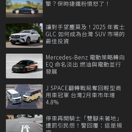
擎？保時捷鐵粉憤怒了！
讓對手望塵莫及！2025 年賓士
GLC 如何成為台灣 SUV 市場的
最佳投資
Mercedes-Benz 電動策略轉向
EQ 命名淡出 燃油與電動並行
發展
J SPACE翻轉戰局奪回輕型商
用車冠軍 台灣2月車市年增
4.8%
停車再開騎士「雙腳未著地」
遭罰引民怨！警回覆：這是規