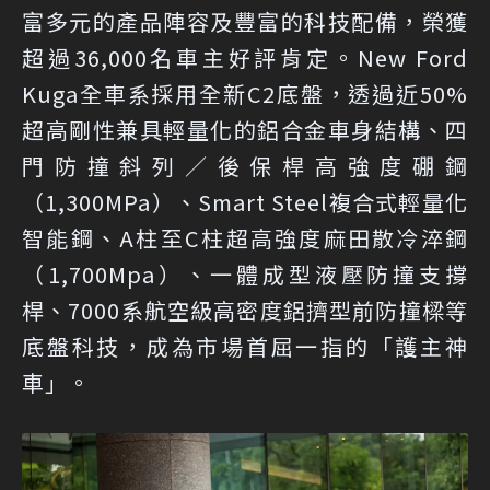
富多元的產品陣容及豐富的科技配備，榮獲
超過36,000名車主好評肯定。New Ford
Kuga全車系採用全新C2底盤，透過近50%
超高剛性兼具輕量化的鋁合金車身結構、四
門防撞斜列／後保桿高強度硼鋼
（1,300MPa）、Smart Steel複合式輕量化
智能鋼、A柱至C柱超高強度麻田散冷淬鋼
（1,700Mpa）、一體成型液壓防撞支撐
桿、7000系航空級高密度鋁擠型前防撞樑等
底盤科技，成為市場首屈一指的「護主神
車」。