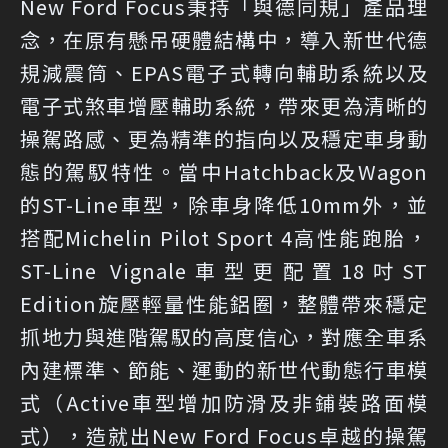
New Ford Focus秉持「與德同規」產品理
念，在原有懸吊硬體結構中，導入新世代德
規減震筒、EPAS電子式轉向輔助系統以及
電子式煞車增壓輔助系統，帶來更為清晰的
操駕路感、更為精準的指向以及穩定車身動
態的駕馭特性。當中Hatchback及Wagon
的ST-Line車型，除車身降低10mm外，並
搭配Michelin Pilot Sport 4高性能跑胎，
ST-Line Vignale車型更配置18吋ST
Edition旋壓輕量性能鋁圈，整體帶來穩定
抓地力與進階駕馭的高度信心，對應全車系
內建標準、節能、運動的新世代動態行車模
式（Active車型增加防滑及非鋪裝路面模
式），造就出New Ford Focus卓越的操駕