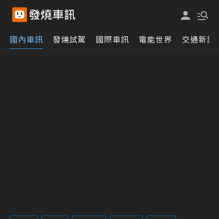
國內車訊
發燒試駕
國際車訊
電能世界
交通新訊