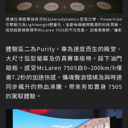
透過位移感應技術分別以Aerodynamics空氣力學、Powertrain
引擎動力及Lightweight輕量化，呈獻每個細微精湛的科技突破，
成就超跑級距標竿McLaren 750S的不凡性能。 記者張振群／攝影
體驗區二為Purity，專為速度而生的殿堂、
大尺寸弧型螢幕及仿真賽車座椅，踩下油門
踏板，感受McLaren 750S自0–200km/h僅
需7.2秒的加速快感，懾魂聲浪環繞及與時速
同步飆升的熱血沸騰，帶來有如置身 750S
的駕馭體驗。