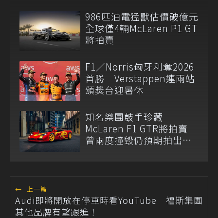
986匹油電猛獸估價破億元
全球僅4輛McLaren P1 GT
將拍賣
F1／Norris匈牙利奪2026
首勝 Verstappen連兩站
頒獎台迎暑休
知名樂團鼓手珍藏
McLaren F1 GTR將拍賣
曾兩度撞毀仍預期拍出天
價
←
上一篇
Audi即將開放在停車時看YouTube 福斯集團
其他品牌有望跟進！