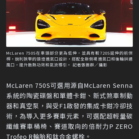
McLaren 750S在車頭部分更為低伸，並具有較720S延伸的前保
桿，銳利狹窄的頭燈進氣口設計，搭配全新側裙進氣口和後輪拱通
風口，提升散熱功效和氣流導引。 記者張振群／攝影
McLaren 750S可選用源自McLaren Senna
系統的陶瓷碟盤和單體卡鉗、新式煞車制動
器和真空泵，與受F1啟發的集成卡鉗冷卻技
術，為導入更多賽車元素，可選配超輕量碳
纖維賽車桶椅、賽道取向的倍耐力P ZERO
Trofeo R輪胎和鈦合金螺栓。