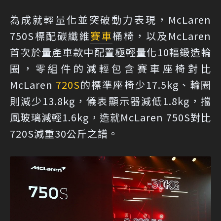
為成就輕量化並突破動力表現，McLaren
750S標配碳纖維
賽車
桶椅，以及McLaren
首次於量產車款中配置極輕量化10輻鍛造輪
圈，零組件的減輕包含賽車座椅對比
McLaren
720S
的標準座椅少17.5kg、輪圈
則減少13.8kg，儀表顯示器減低1.8kg，擋
風玻璃減輕1.6kg，造就McLaren 750S對比
720S減重30公斤之譜。