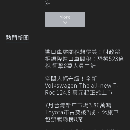
定
More
熱門新聞
進口車零關稅想得美！財政部
拒調降進口車關稅：恐損523億
稅 衝擊8萬人員生計
空間大幅升級！全新
Volkswagen The all-new T-
Roc 124.8 萬元起正式上市
7月台灣新車市場3.86萬輛
Toyota市占突破3成、休旅車
包辦暢銷榜8席