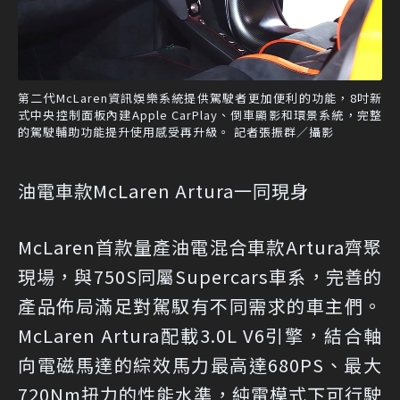
第二代McLaren資訊娛樂系統提供駕駛者更加便利的功能，8吋新
式中央控制面板內建Apple CarPlay、倒車顯影和環景系統，完整
的駕駛輔助功能提升使用感受再升級。 記者張振群／攝影
油電車款McLaren Artura一同現身
McLaren首款量產油電混合車款Artura齊聚
現場，與750S同屬Supercars車系，完善的
產品佈局滿足對駕馭有不同需求的車主們。
McLaren Artura配載3.0L V6引擎，結合軸
向電磁馬達的綜效馬力最高達680PS、最大
720Nm扭力的性能水準，純電模式下可行駛