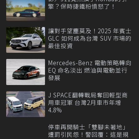
擎？保時捷鐵粉憤怒了！
讓對手望塵莫及！2025 年賓士
GLC 如何成為台灣 SUV 市場的
最佳投資
Mercedes-Benz 電動策略轉向
EQ 命名淡出 燃油與電動並行
發展
J SPACE翻轉戰局奪回輕型商
用車冠軍 台灣2月車市年增
4.8%
停車再開騎士「雙腳未著地」
遭罰引民怨！警回覆：這是規