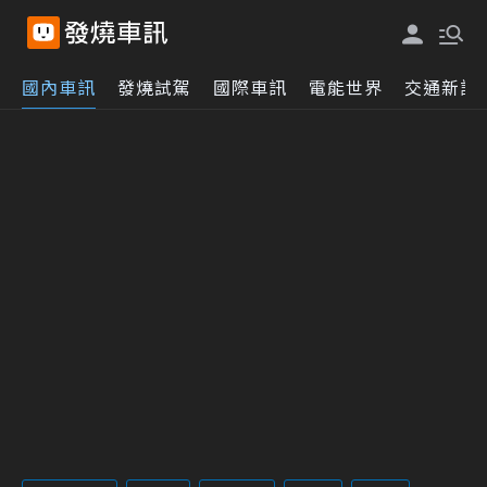
國內車訊
發燒試駕
國際車訊
電能世界
交通新訊