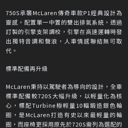
750S承襲McLaren傳奇車款P1經典設計為
靈感，配置單一中置的雙出排氣系統，透過
訂製的引擎支架調校，引擎在高速運轉時發
出獨特音調和聲浪，人車情感聯結無可取
代。
標準配備再升級
McLaren秉持以駕駛者為導向的設計，全車
標準配備較720S大幅升級，以輕量化為核
心，標配Turbine極輕量10輻鍛造銀色輪
圈，是McLaren打造有史以來最輕量的輪
圈，而座椅更採用原先於720S需列為選配的