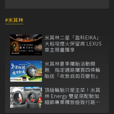
米其林
米其林二星「盈科EIKA」
大稻埕煙火保留席 LEXUS
車主限量獨享
米其林夏季購胎活動開
跑 指定通路購買四條輪
胎送「收放自如百變包」
頂級輪胎只是主菜！米其
林 Energy 雙星搭配馳加
細節專業釋放極致行路質
感