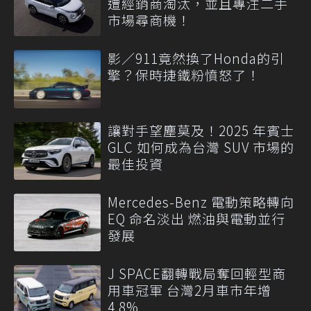
遭經銷商淘汰，並且專注二手
市場尋商機！
影／911竟然換了Honda的引
擎？保時捷鐵粉憤怒了！
讓對手望塵莫及！2025 年賓士
GLC 如何成為台灣 SUV 市場的
最佳投資
Mercedes-Benz 電動策略轉向
EQ 命名淡出 燃油與電動並行
發展
J SPACE翻轉戰局奪回輕型商
用車冠軍 台灣2月車市年增
4.8%