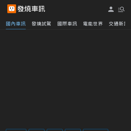
國內車訊
發燒試駕
國際車訊
電能世界
交通新訊