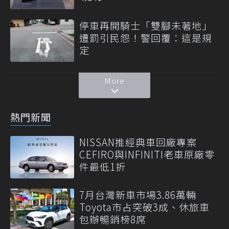
停車再開騎士「雙腳未著地」
遭罰引民怨！警回覆：這是規
定
More
熱門新聞
NISSAN推經典車回廠專案
CEFIRO與INFINITI老車原廠零
件最低1折
7月台灣新車市場3.86萬輛
Toyota市占突破3成、休旅車
包辦暢銷榜8席