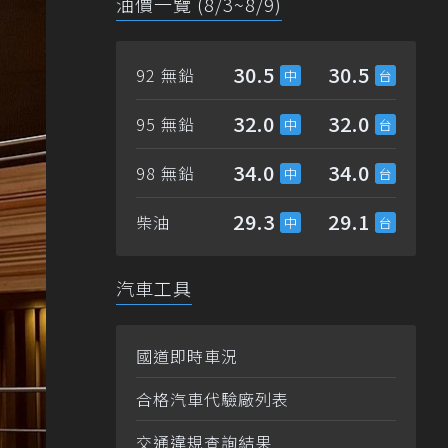
油價一覽 (8/3~8/9)
30.5
30.5
92 無鉛
32.0
32.0
95 無鉛
34.0
34.0
98 無鉛
29.3
29.1
柴油
汽車工具
國道即時車況
合格汽車代驗廠列表
交通違規查詢結果