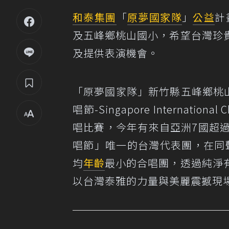
和泰集團
「
原夢國家隊
」
公益
計
及五峰鄉桃山國小，希望台灣珍
及提供表演機會。
「原夢國家隊」新竹縣五峰鄉桃山國
唱節-Singapore Internati
唱比賽，今年有來自亞洲7國超
唱節」唯一的台灣代表團，在同
均
年齡
最小的合唱團，透過純淨
以台灣泰雅的力量與美麗震撼現