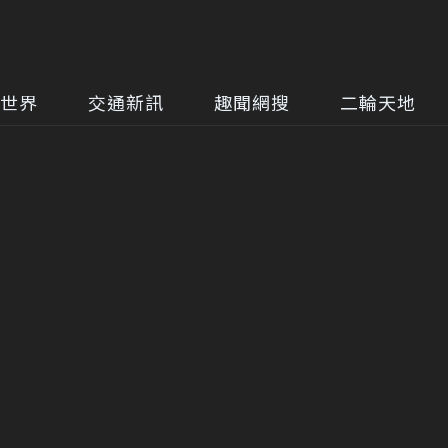
世界
交通新訊
趣聞網搜
二輪天地