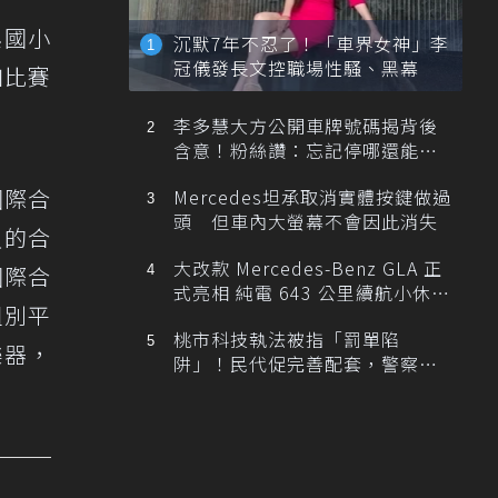
興國小
沉默7年不忍了！「車界女神」李
冠儀發長文控職場性騷、黑幕
加比賽
李多慧大方公開車牌號碼揭背後
含意！粉絲讚：忘記停哪還能幫
忙找車
國際合
Mercedes坦承取消實體按鍵做過
頭 但車內大螢幕不會因此消失
悠久的合
大改款 Mercedes-Benz GLA 正
國際合
式亮相 純電 643 公里續航小休
組別平
旅！
桃市科技執法被指「罰單陷
樂器，
阱」！民代促完善配套，警察局
提數據回應