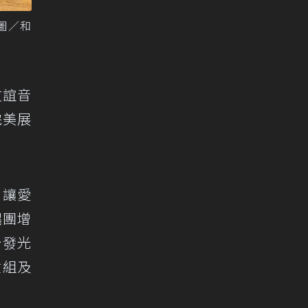
圖／和
友誼音
完美展
，讓愛
唱團增
台發光
童組及