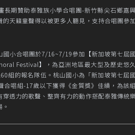
畫長期贊助泰雅族小學合唱團-新竹縣尖石鄉嘉
貴的天籟童聲得以被更多人聽見，支持合唱團參
小合唱團於7/16~7/19參加【新加坡第七屆
onal Choral Festival】，為亞洲地區最大型及歷史
過60組的報名隊伍。桃山國小為「新加坡第七屆
聲合唱組-17歲以下獲得《金質獎》佳績，為該
有穿透力的歌聲、整齊有力的動作搭配泰雅傳統
場。