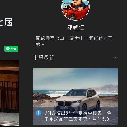
七屆
陳威任
開過幾百台車，塵世中一個迷途老司
機。
車訊最新
BMW推出8月仲夏購車優惠 全
車系送晶華三天兩夜、月付5,900
元起