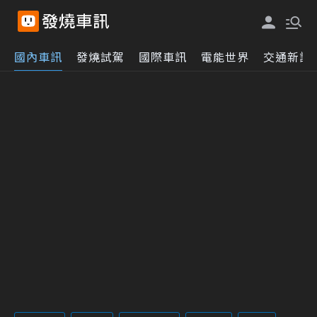
國內車訊
發燒試駕
國際車訊
電能世界
交通新訊