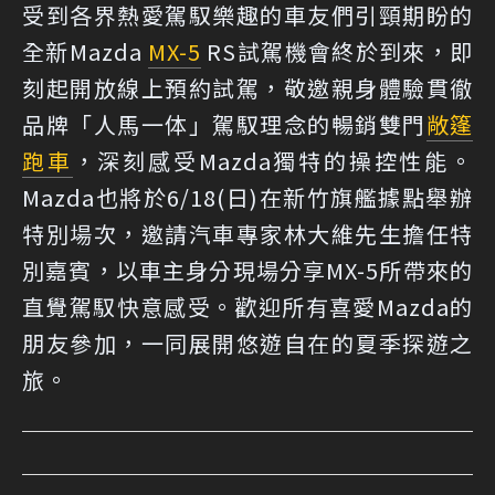
受到各界熱愛駕馭樂趣的車友們引頸期盼的
全新Mazda
MX-5
RS試駕機會終於到來，即
刻起開放線上預約試駕，敬邀親身體驗貫徹
品牌「人馬一体」駕馭理念的暢銷雙門
敞篷
跑車
，深刻感受Mazda獨特的操控性能。
Mazda也將於6/18(日)在新竹旗艦據點舉辦
特別場次，邀請汽車專家林大維先生擔任特
別嘉賓，以車主身分現場分享MX-5所帶來的
直覺駕馭快意感受。歡迎所有喜愛Mazda的
朋友參加，一同展開悠遊自在的夏季探遊之
旅。