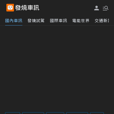
國內車訊
發燒試駕
國際車訊
電能世界
交通新訊