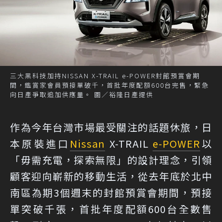
三大黑科技加持NISSAN X-TRAIL e-POWER封館預賞會期
間，鑑賞家會員預接單破千，首批年度配額600台完售，緊急
向日產爭取追加供應量。 圖／裕隆日產提供
作為今年台灣市場最受關注的話題休旅，日
本原裝進口
Nissan
X-TRAIL
e-POWER
以
「毋需充電，探索無限」的設計理念，引領
顧客迎向嶄新的移動生活，從去年底於北中
南區為期3個週末的封館預賞會期間，預接
單突破千張，首批年度配額600台全數售