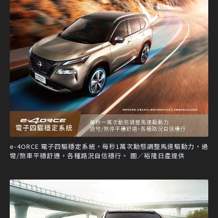
e-4ORCE 電子四驅穩定系統，每秒1萬次動態調整馬達驅動力，過
彎/煞車平穩舒適，各種路況自信穩行。 圖／裕隆日產提供