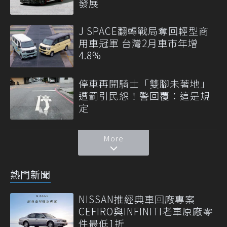
發展
J SPACE翻轉戰局奪回輕型商
用車冠軍 台灣2月車市年增
4.8%
停車再開騎士「雙腳未著地」
遭罰引民怨！警回覆：這是規
定
More
熱門新聞
NISSAN推經典車回廠專案
CEFIRO與INFINITI老車原廠零
件最低1折