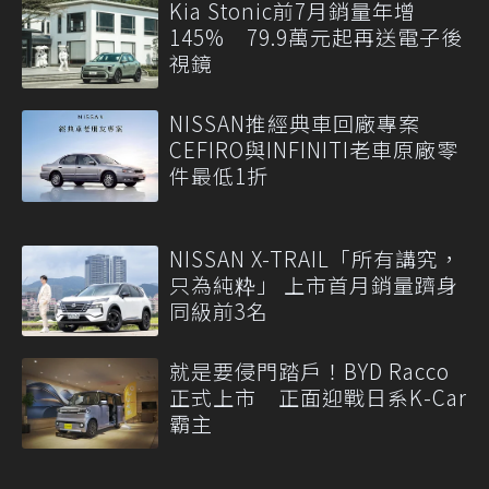
Kia Stonic前7月銷量年增
145% 79.9萬元起再送電子後
視鏡
NISSAN推經典車回廠專案
CEFIRO與INFINITI老車原廠零
件最低1折
NISSAN X-TRAIL「所有講究，
只為純粋」 上市首月銷量躋身
同級前3名
就是要侵門踏戶！BYD Racco
正式上市 正面迎戰日系K-Car
霸主