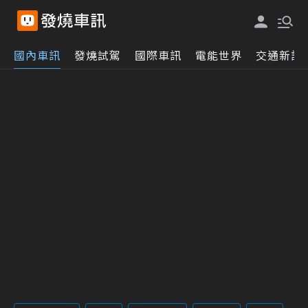
國內車訊
發燒試駕
國際車訊
電能世界
交通新訊