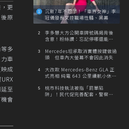
倍，更
沉默7年不忍了！「車界女神」李
延後原
冠儀發長文控職場性騷、黑幕
李多慧大方公開車牌號碼揭背後
含意！粉絲讚：忘記停哪還能幫
忙找車
內等多
Mercedes坦承取消實體按鍵做過
頭 但車內大螢幕不會因此消失
主力車
反映成
大改款 Mercedes-Benz GLA 正
式亮相 純電 643 公里續航小休
URX
旅！
桃市科技執法被指「罰單陷
別延至
阱」！民代促完善配套，警察局
有機會
提數據回應