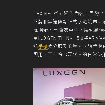
URX NEO從外觀到內裝，貫
銘牌和無邊際點陣式水箱護罩，
璀璨金、星曜灰車色，展現風情萬
至LUXGEN THINK+ 5.0將
統
手機
媒介服務的導入，讓手機
即用，更佳符合現代人的日常使