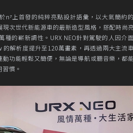
徹了於n⁷上首發的純粹亮點設計語彙，以大氣簡約
展現次世代新能源車的最新造型風格，搭配時尚
種的嶄新調性。URX NEO針對駕駛的人因介
AR view 的解析度提升至120萬畫素，再透過兩大主流
連動功能輕鬆又簡便，無論是導航或聽音樂，都
用習慣。