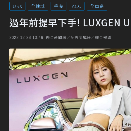
URX
全速域
手機
ACC
全車系
過年前提早下手! LUXGEN 
聯合新聞網／記者陳威任／綜合報導
2022-12-28 10:46