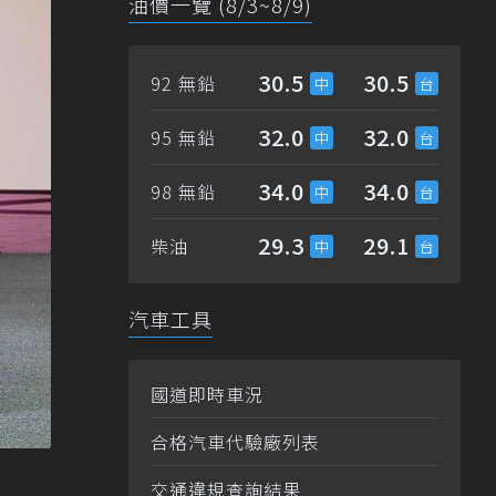
油價一覽 (8/3~8/9)
30.5
30.5
92 無鉛
32.0
32.0
95 無鉛
34.0
34.0
98 無鉛
29.3
29.1
柴油
汽車工具
國道即時車況
合格汽車代驗廠列表
交通違規查詢結果