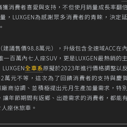
廣獲消費者喜愛與支持，不但使月銷量成長率翻
量，LUXGEN為感謝眾多消費者的青睞，決定
。
版（建議售價98.8萬元），升級包含全速域ACC在
一百萬內七人座SUV，更是LUXGEN最熱銷的
UXGEN
全車系
原擬於2023年進行價格調整以
~2萬元不等，這次為了回饋消費者的支持與慶賀
各供應廠商協調、並積極提出元月生產加量需求，特
，讓年節期間有返鄉、出遊需求的消費者，都能
七人座休旅車。