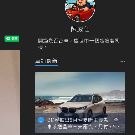
陳威任
開過幾百台車，塵世中一個迷途老司
機。
車訊最新
BMW推出8月仲夏購車優惠 全
車系送晶華三天兩夜、月付5,900
元起