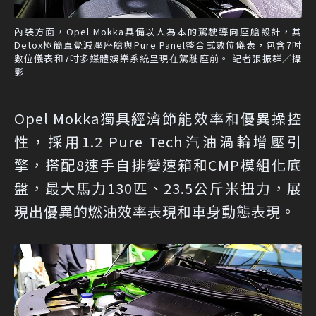
內裝方面，Opel Mokka具備以人為本的駕駛導向座艙設計，其
Detox極簡直覺減壓座艙與Pure Panel整合式數位儀表，包含7吋
數位儀表和7吋多媒體娛樂系統呈現在駕駛座前。 記者張振群／攝
影
Opel Mokka獨具經濟節能效率和優異操控
性，採用1.2 Pure Tech汽油渦輪增壓引
擎，搭配8速手自排變速箱和CMP模組化底
盤，最大馬力130匹、23.5公斤米扭力，展
現出優異的燃油效率表現和車身動態表現。