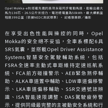
Opel Mokka-e則搭載先進的高效永磁同步電動馬達，能輸出最大
馬力136匹、26.5公斤米扭力，電池總電量為50kWh，最大續航里
程達399公里（依據NEDC測試標準）。 記者張振群／攝影
在享受出色性能與操控的同時，Opel
Mokka的安全絕不妥協，全車系標配6具
SRS氣囊，並搭載Opel Driver Assistance
Systems智慧安全駕駛輔助系統，包括
FSRA全速率主動式車距維持定速巡航系
統、FCA前方碰撞警示、AEB緊急煞停輔
助、ALKA車道置中輔助、LDW車道偏移警
示、LKA車道偏移輔助、SSR交通號誌辨
識、ISA智能速限調整、DAS駕駛疲勞警
示，提供同級最完整的主被動安全系統和行