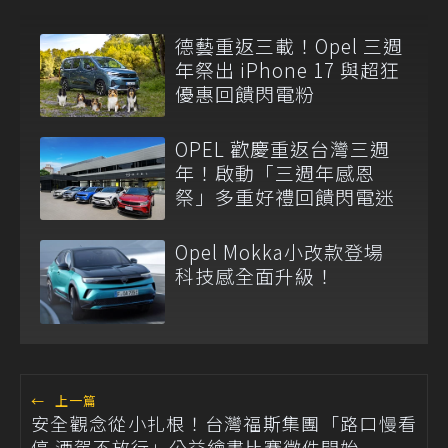
德藝重返三載！Opel 三週
年祭出 iPhone 17 與超狂
優惠回饋閃電粉
OPEL 歡慶重返台灣三週
年！啟動「三週年感恩
祭」多重好禮回饋閃電迷
Opel Mokka小改款登場
科技感全面升級！
←
上一篇
安全觀念從小扎根！台灣福斯集團「路口慢看
停 酒駕不放行」公益繪畫比賽徵件開始