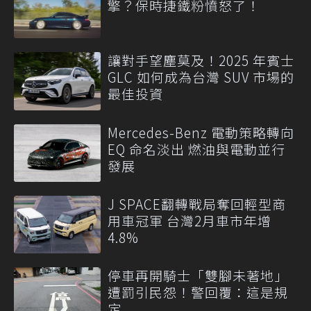
擎？保時捷鐵粉憤怒了！
讓對手望塵莫及！2025 年賓士
GLC 如何成為台灣 SUV 市場的
最佳投資
Mercedes-Benz 電動策略轉向
EQ 命名淡出 燃油與電動並行
發展
J SPACE翻轉戰局奪回輕型商
用車冠軍 台灣2月車市年增
4.8%
停車再開騎士「雙腳未著地」
遭罰引民怨！警回覆：這是規
定