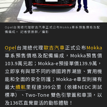
Opel台灣總代理歐吉汽車正式公布Mokka車系預售價格及配
備編成。 記者張振群／攝影
Opel
台灣總代理
歐吉汽車
正式公布
Mokka
車系預售價格及配備編成，Mokka預售價
103.9萬元起；Mokka-e預接單價139.9萬，
立即享有與眾不同的德國跨界潮旅、實用機
能和全面的安全防護；Mokka-e車型則擁有
最大
續航
里程達399公里（依據NEDC測試
標準）、Two-Tone 雙色引擎蓋和車頂，以
及136匹直覺靈活的動態體驗！