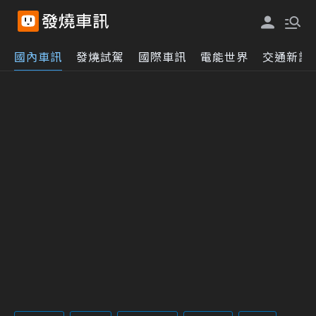
國內車訊
發燒試駕
國際車訊
電能世界
交通新訊