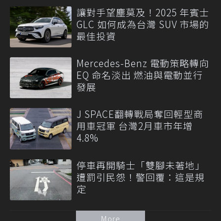
讓對手望塵莫及！2025 年賓士
GLC 如何成為台灣 SUV 市場的
最佳投資
Mercedes-Benz 電動策略轉向
EQ 命名淡出 燃油與電動並行
發展
J SPACE翻轉戰局奪回輕型商
用車冠軍 台灣2月車市年增
4.8%
停車再開騎士「雙腳未著地」
遭罰引民怨！警回覆：這是規
定
More