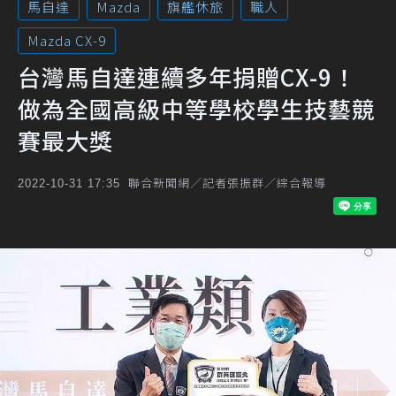
馬自達
Mazda
旗艦休旅
職人
Mazda CX-9
台灣馬自達連續多年捐贈CX-9！
做為全國高級中等學校學生技藝競
賽最大獎
聯合新聞網／記者張振群／綜合報導
2022-10-31 17:35