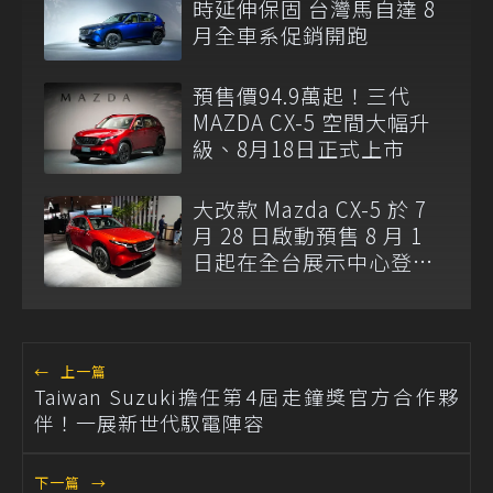
時延伸保固 台灣馬自達 8
月全車系促銷開跑
預售價94.9萬起！三代
MAZDA CX-5 空間大幅升
級、8月18日正式上市
大改款 Mazda CX-5 於 7
月 28 日啟動預售 8 月 1
日起在全台展示中心登
場！
←
上一篇
Taiwan Suzuki擔任第4屆走鐘獎官方合作夥
伴！一展新世代馭電陣容
下一篇
→