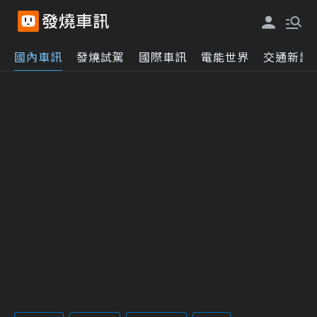
國內車訊
發燒試駕
國際車訊
電能世界
交通新訊