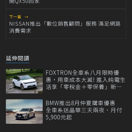
開QX50回家
下一篇
→
NISSAN推出「數位銷售顧問」服務 滿足網路
消費需求
延伸閱讀
FOXTRON全車系八月限時優
惠，用車成本大減! 進入純電生
活享「零稅金＋零保養」新時
代
BMW推出8月仲夏購車優惠
全車系送晶華三天兩夜、月付
5,900元起