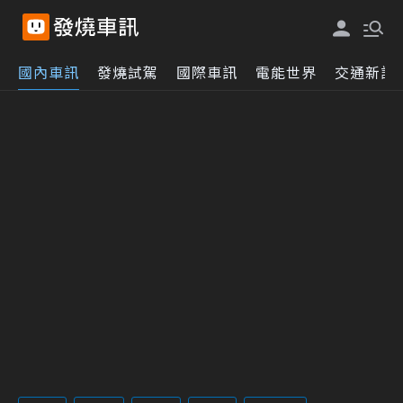
國內車訊
發燒試駕
國際車訊
電能世界
交通新訊