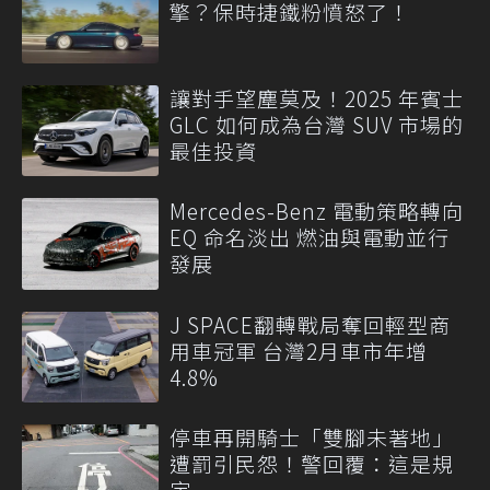
擎？保時捷鐵粉憤怒了！
讓對手望塵莫及！2025 年賓士
GLC 如何成為台灣 SUV 市場的
最佳投資
Mercedes-Benz 電動策略轉向
EQ 命名淡出 燃油與電動並行
發展
J SPACE翻轉戰局奪回輕型商
用車冠軍 台灣2月車市年增
4.8%
停車再開騎士「雙腳未著地」
遭罰引民怨！警回覆：這是規
定