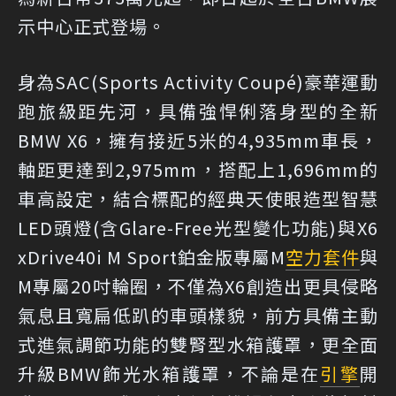
示中心正式登場。
身為SAC(Sports Activity Coupé)豪華運動
跑旅級距先河，具備強悍俐落身型的全新
BMW X6，擁有接近5米的4,935mm車長，
軸距更達到2,975mm，搭配上1,696mm的
車高設定，結合標配的經典天使眼造型智慧
LED頭燈(含Glare-Free光型變化功能)與X6
xDrive40i M Sport鉑金版專屬M
空力套件
與
M專屬20吋輪圈，不僅為X6創造出更具侵略
氣息且寬扁低趴的車頭樣貌，前方具備主動
式進氣調節功能的雙腎型水箱護罩，更全面
升級BMW飾光水箱護罩，不論是在
引擎
開