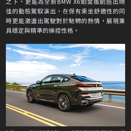
之下，更能為全新BMW X6鉑金版創造出絕
佳的動態駕馭演出，在保有乘坐舒適性的同
時更能激盪出駕駛對於馳騁的熱情，展現兼
具穩定與精準的操控性格。