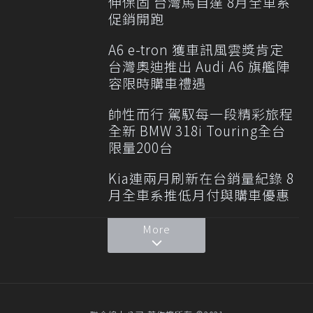
伸保固 台灣馬自達 8月全車系
促銷開跑
A6 e-tron 獲車訊風雲獎肯定
台灣奧迪推出 Audi A6 旗艦陣
容限時購車禮遇
帥性而行 駕馭每一段精彩旅程
全新 BMW 318i Touring全台
限量200台
Kia連兩月刷新在台銷量紀錄 8
月全車系推低月付與購車優惠
More