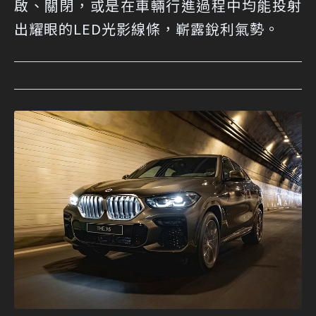
啟、關閉，或是在車輛行進過程中均能投射
出耀眼的LED光影線條，嶄露銳利氣勢。