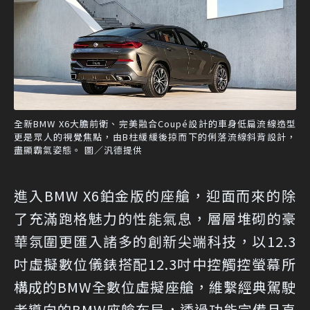
全新BMW X6大膽前衛、完美融合Coupé設計的車身低扁流線造型
更是眾人的視覺焦點，由B柱緩緩後掠而下的俐落流線斜背設計，
盡顯霸氣姿態。 圖／汎德提供
進入BMW X6鉑金版的座艙，迎面而來的除
了充滿跑格魅力的性能氣息，層層堆砌的豪
華氛圍更匯入諸多的創新尖端科技，以12.3
吋虛擬數位儀錶搭配12.3吋中控觸控螢幕所
構成的BMW全數位虛擬座艙，維繫經典駕駛
者導向的BMW座艙布局，透過功能完備且直