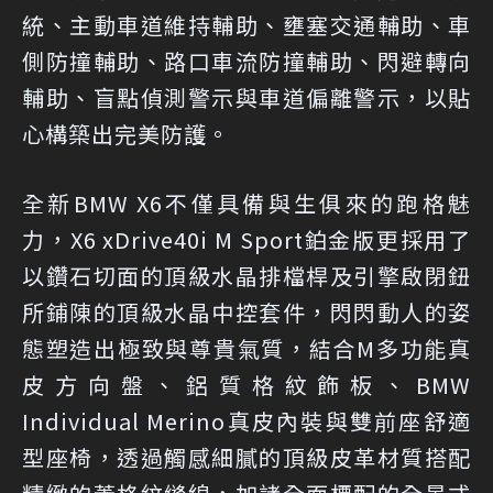
統、主動車道維持輔助、壅塞交通輔助、車
側防撞輔助、路口車流防撞輔助、閃避轉向
輔助、盲點偵測警示與車道偏離警示，以貼
心構築出完美防護。
全新BMW X6不僅具備與生俱來的跑格魅
力，X6 xDrive40i M Sport鉑金版更採用了
以鑽石切面的頂級水晶排檔桿及引擎啟閉鈕
所鋪陳的頂級水晶中控套件，閃閃動人的姿
態塑造出極致與尊貴氣質，結合M多功能真
皮方向盤、鋁質格紋飾板、BMW
Individual Merino真皮內裝與雙前座舒適
型座椅，透過觸感細膩的頂級皮革材質搭配