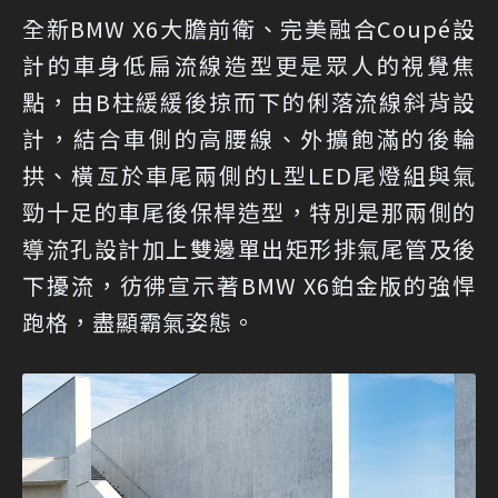
全新BMW X6大膽前衛、完美融合Coupé設
計的車身低扁流線造型更是眾人的視覺焦
點，由B柱緩緩後掠而下的俐落流線斜背設
計，結合車側的高腰線、外擴飽滿的後輪
拱、橫亙於車尾兩側的L型LED尾燈組與氣
勁十足的車尾後保桿造型，特別是那兩側的
導流孔設計加上雙邊單出矩形排氣尾管及後
下擾流，彷彿宣示著BMW X6鉑金版的強悍
跑格，盡顯霸氣姿態。