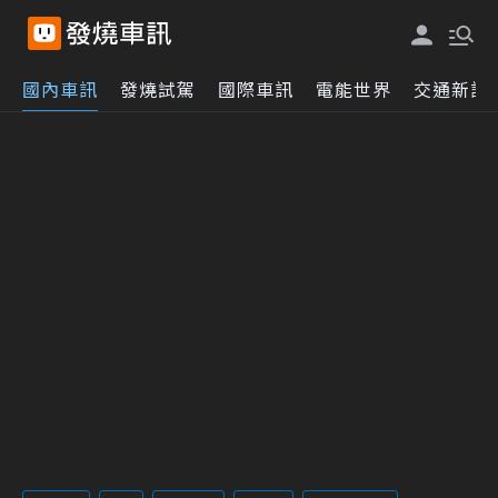
國內車訊
發燒試駕
國際車訊
電能世界
交通新訊