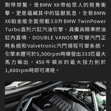
剽悍桀驁，是BMW X6帶給眾人的視覺衝
擊，更是蘊藏其中的猛獸氣息，全新BMW
X6鉑金版全面搭載3.0升BMW TwinPower
Turbo直列六缸汽油引擎，具備高精準燃油
缸內直噴、DOUBLE VANOS雙可變汽門正
時系統和Valvetronic汽門揚程可變系統，
引擎本體可於5,500rpm時爆發出333匹最大
馬力輸出，450牛頓米的最大扭力則於
1,600rpm時即可湧現。