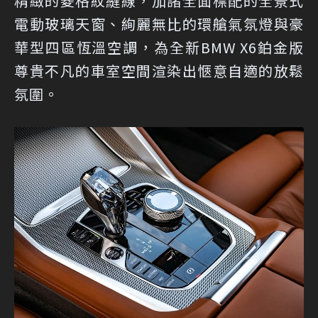
精緻的菱格紋縫線，加諸全面標配的全景式
電動玻璃天窗、絢麗無比的環艙氣氛燈與豪
華型四區恆溫空調，為全新BMW X6鉑金版
尊貴不凡的車室空間渲染出愜意自適的放鬆
氛圍。