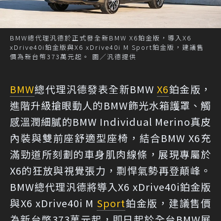
BMW總代理汎德於正式發全新BMW X6鉑金版，導入X6
xDrive40i鉑金版與X6 xDrive40i M Sport鉑金版，建議售
價為新台幣373萬元起。 圖／汎德提供
BMW
總代理汎德發表全新BMW
X6
鉑金版，
進階升級搶眼動人的BMW飾光水箱護罩、觸
感溫潤細膩的BMW Individual Merino真皮
內裝與雙前座舒適型座椅，結合BMW X6充
滿勁道所刻劃的車身肌肉線條，展現專屬於
X6的狂放與視覺張力，剽悍氣勢再登顛峰。
BMW總代理汎德將導入X6 xDrive40i鉑金版
與X6 xDrive40i M
Sport
鉑金版，建議售價
為新台幣373萬元起，即日起於全台BMW展