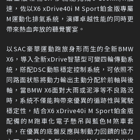
速，佐以X6 xDrive40i M Sport鉑金版專屬
M運動化排氣系統，演繹卓越性能的同時更
帶來熱血奔放的聽覺饗宴。
以SAC豪華運動跑旅身形而生的全新BMW
X6，導入全新xDrive智慧型可變四輪傳動系
統，搭配DSC動態穩定控制系統，可依照不
同路面狀態將動力輸出主動分配於前軸與後
軸，當BMW X6面對大雨或泥濘等不良路況
時，系統不僅能夠帶來優異的循跡性與駕駛
穩定性，結合X6 xDrive40i M Sport鉑金版
配備的M跑車化電子懸吊與藍色M煞車套
件，在優異的底盤反應與制動力回饋的協力