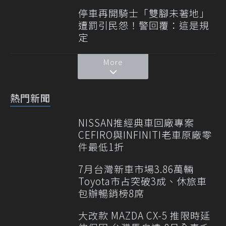
停車再開騎士「雙腳未著地」
遭罰引民怨！警回覆：這是規
定
More
熱門新聞
NISSAN推經典車回廠專案
CEFIRO與INFINITI老車原廠零
件最低1折
7月台灣新車市場3.86萬輛
Toyota市占突破3成、休旅車
包辦暢銷榜8席
大改款 MAZDA CX-5 推限時延