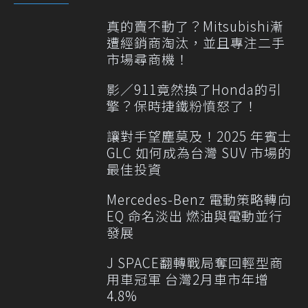
真的賣不動了？Mitsubishi漸
遭經銷商淘汰，並且專注二手
市場尋商機！
影／911竟然換了Honda的引
擎？保時捷鐵粉憤怒了！
讓對手望塵莫及！2025 年賓士
GLC 如何成為台灣 SUV 市場的
最佳投資
Mercedes-Benz 電動策略轉向
EQ 命名淡出 燃油與電動並行
發展
J SPACE翻轉戰局奪回輕型商
用車冠軍 台灣2月車市年增
4.8%