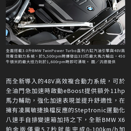
全面搭載3.0升BMW TwinPower Turbo直列六缸汽油引擎與48V高
效複合動力系統，於5,500rpm時爆發出333匹最大馬力輸出，450
牛頓米的最大扭力則於1,600rpm時即可湧現。 圖／汎德提供
而全新導入的48V高效複合動力系統，可於
全油門急加速時啟動eBoost提供額外11hp
馬力輔助，強化加速表現並提升舒適性，在
擁有凌厲敏捷換檔反應的Steptronic運動化
八速手自排變速箱加持之下，全新BMW X6
鉑金版僅需5.7秒就能完成0-100km/h加