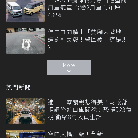
用車冠軍 台灣2月車市年增
4.8%
停車再開騎士「雙腳未著地」
遭罰引民怨！警回覆：這是規
定
More
熱門新聞
進口車零關稅想得美！財政部
拒調降進口車關稅：恐損523億
稅 衝擊8萬人員生計
空間大幅升級！全新