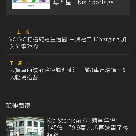
奪 5 星、Kia Sportage 僅
獲 2 星
←
上一篇
VOLVO打造純電生活圈 中興電工 iCharging 加
入佈電陣容
下一篇
→
大貨車西濱沿路掉爛泥油汙 釀8車連環撞、6
人輕傷送醫
延伸閱讀
Kia Stonic前7月銷量年增
145% 79.9萬元起再送電子後
視鏡