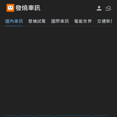
國內車訊
發燒試駕
國際車訊
電能世界
交通新訊