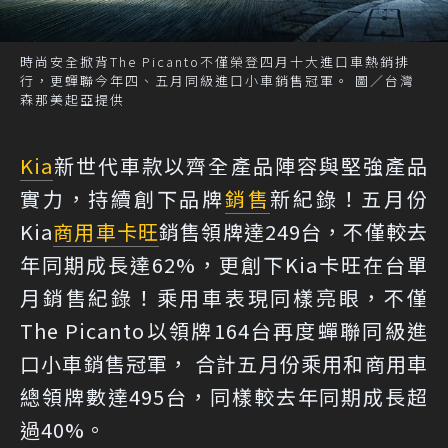
時尚安全掀背The Picanto不僅榮登四月十大進口車熱銷排
行，更蟬聯今年四、五月同級進口小車銷售冠軍。 圖／台灣
森那美起亞提供
Kia
新世代車款以齊全產品陣容與堅強產品
實力，持續創下品牌
銷售
新紀錄！五月份
Kia
商用車
卡旺
銷售領牌達249台，不僅較去
年同期成長達62%，更創下Kia卡旺在台單
月銷售紀錄！乘用車表現同樣亮眼，不僅
The Picanto以領牌164台再度蟬聯同級進
口小車銷售冠軍， 合計五月份乘用和商用車
總領牌數達495台，同樣較去年同期成長超
過40%。