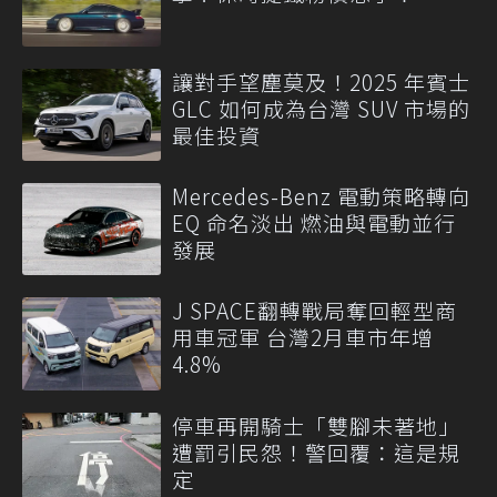
讓對手望塵莫及！2025 年賓士
GLC 如何成為台灣 SUV 市場的
最佳投資
Mercedes-Benz 電動策略轉向
EQ 命名淡出 燃油與電動並行
發展
J SPACE翻轉戰局奪回輕型商
用車冠軍 台灣2月車市年增
4.8%
停車再開騎士「雙腳未著地」
遭罰引民怨！警回覆：這是規
定