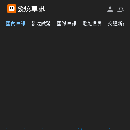
國內車訊
發燒試駕
國際車訊
電能世界
交通新訊