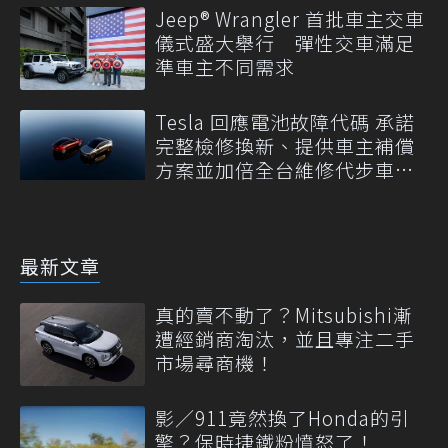
Jeep® Wrangler 首批車主交車
儀式盛大舉行 彈性交車滿足
準車主不同需求
Tesla 回應電池故障代碼 承諾
完整檢修換新、提供車主補償
方案並加倍全台維修代步車數
量
最新文章
真的賣不動了？Mitsubishi漸
遭經銷商淘汰，並且專注二手
市場尋商機！
影／911竟然換了Honda的引
擎？保時捷鐵粉憤怒了！