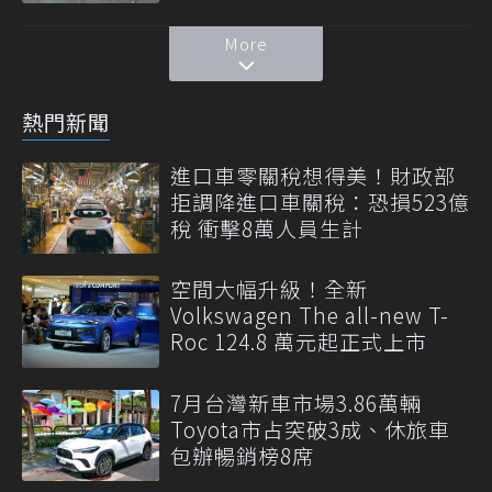
More
熱門新聞
進口車零關稅想得美！財政部
拒調降進口車關稅：恐損523億
稅 衝擊8萬人員生計
空間大幅升級！全新
Volkswagen The all-new T-
Roc 124.8 萬元起正式上市
7月台灣新車市場3.86萬輛
Toyota市占突破3成、休旅車
包辦暢銷榜8席