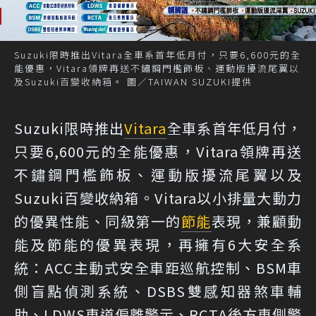
Suzuki限時推出Vitara全車系首年低月付，只要6,600元的全
能優惠，Vitara領牌再送不鏽鋼門檻飾板、運動版擾流尾翼以
及Suzuki百變收納箱。 圖／TAIWAN SUZUKI提供
Suzuki限時推出
Vitara
全車系首年低月付，
只要6,600元的全能優惠，Vitara領牌再送
不鏽鋼門檻飾板、運動版擾流尾翼以及
Suzuki百變收納箱。Vitara以小排量大動力
的優異性能、同級第一的
節能
表現，兼顧動
能及節能的優異表現，再擁有6大安全系
統：ACC主動式安全車距巡航控制、BSM車
側盲點偵測系統、DSBS雙感知器煞車輔
助、LDWS車道偏離警示、RCTA後方車側警