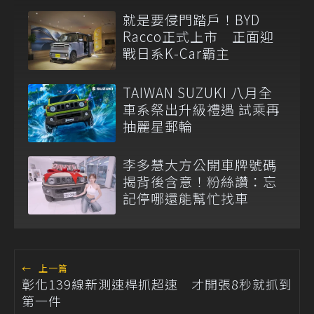
就是要侵門踏戶！BYD
Racco正式上市 正面迎
戰日系K-Car霸主
TAIWAN SUZUKI 八月全
車系祭出升級禮遇 試乘再
抽麗星郵輪
李多慧大方公開車牌號碼
揭背後含意！粉絲讚：忘
記停哪還能幫忙找車
←
上一篇
彰化139線新測速桿抓超速 才開張8秒就抓到
第一件