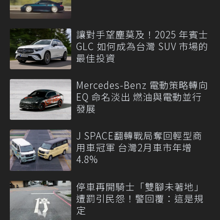
讓對手望塵莫及！2025 年賓士
GLC 如何成為台灣 SUV 市場的
最佳投資
Mercedes-Benz 電動策略轉向
EQ 命名淡出 燃油與電動並行
發展
J SPACE翻轉戰局奪回輕型商
用車冠軍 台灣2月車市年增
4.8%
停車再開騎士「雙腳未著地」
遭罰引民怨！警回覆：這是規
定