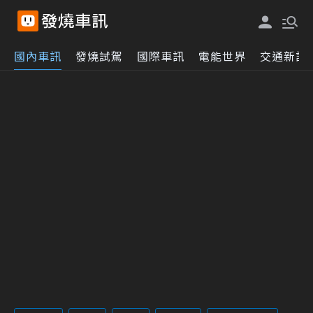
國內車訊
發燒試駕
國際車訊
電能世界
交通新訊