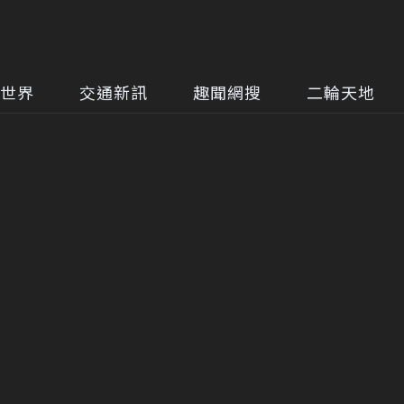
世界
交通新訊
趣聞網搜
二輪天地