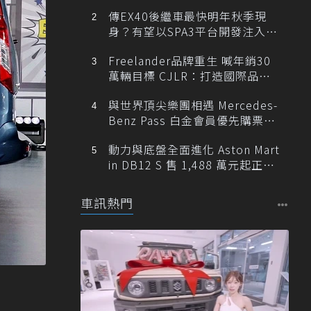
傳EX40後繼車最快明年秋季現
身？有望以SPA3平台開發注入80
0V動力
Freelander品牌重生 喊年銷30
萬輛目標 CJLR：打造國際品牌
半數銷量來自全球！
與世界頂尖樂團相遇 Mercedes-
Benz Pass 白金會員優先購票維
也納愛樂
動力與底盤全面進化 Aston Mart
in DB12 S 售 1,488 萬元起正式
登台
車訊熱門