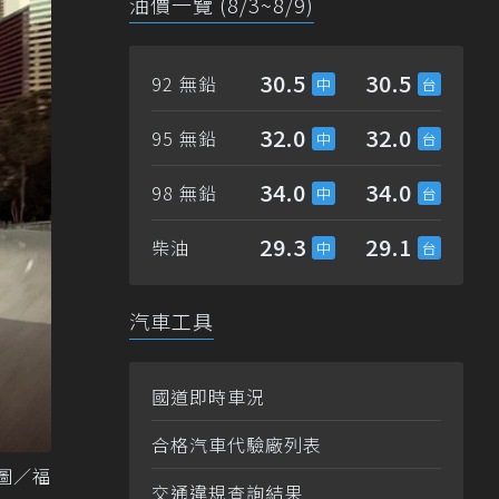
油價一覽 (8/3~8/9)
30.5
30.5
92 無鉛
32.0
32.0
95 無鉛
34.0
34.0
98 無鉛
29.3
29.1
柴油
汽車工具
國道即時車況
合格汽車代驗廠列表
 圖／福
交通違規查詢結果