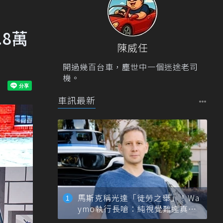
.8萬
陳威任
開過幾百台車，塵世中一個迷途老司
機。
車訊最新
馬斯克稱光達「徒勞之舉」！Wa
ymo執行長嗆：純視覺難達真正
自動駕駛