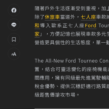
隨著戶外生活逐漸受到重視，加
除了
休旅車
當道外，
七人座
車款
和
導入歐系正七人座
Ford
To
家
」，方便記憶也展現車款多元
營造更具個性的生活態度，單一動
The All-New Ford To
置，結合可靈活變化的座椅機能
間應用，擁有同級最先進駕駛輔
稅金優勢、提供沉穩舒適行路質
級距售價搶攻市場。