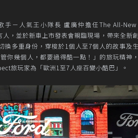
－人氣王小隊長 盧廣仲擔任The All-New F
家形象代言人，並於新車上市發表會親臨現場，帶來全新
MV中切換多重身份，穿梭於1個人至7個人的故事及
box，這輩子管你幾個人，都要過得酷一點！」的旅玩精神
neo Connect旅玩家為「歐洲1至7人座百變小酷巴」。