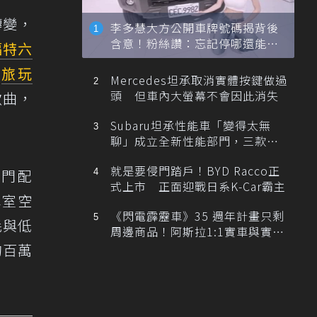
轉變，
李多慧大方公開車牌號碼揭背後
含意！粉絲讚：忘記停哪還能幫
福特六
忙找車
「
旅玩
Mercedes坦承取消實體按鍵做過
頭 但車內大螢幕不會因此消失
歌曲，
Subaru坦承性能車「變得太無
聊」成立全新性能部門，三款手
排跑車開發中！
就是要侵門踏戶！BYD Racco正
滑門配
式上市 正面迎戰日系K-Car霸主
車室空
《閃電霹靂車》35 週年計畫只剩
耗與低
周邊商品！阿斯拉1:1實車與實體
展覽雙雙喊卡
的百萬