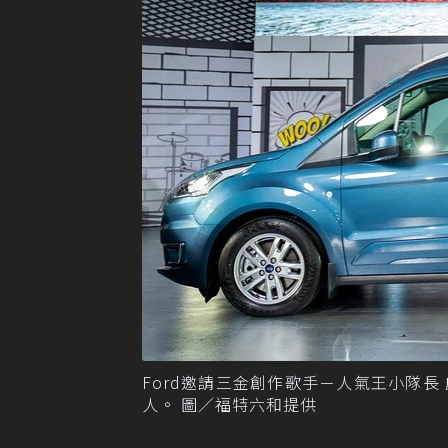
Ford邀請三金創作歌手－人氣王小隊長 盧廣仲擔
人。 圖／福特六和提供