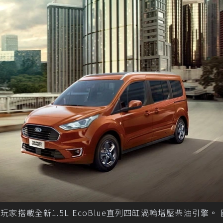
onnect旅玩家搭載全新1.5L EcoBlue直列四缸渦輪增壓柴油引擎。