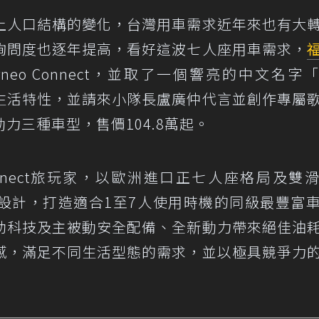
上人口結構的變化，台灣用車需求近年來也有大
詢問度也逐年提高，看好這波七人座用車需求，
urneo Connect，並取了一個響亮的中文名字
生活特性，並請來小隊長盧廣仲代言並創作專屬
力三種車型，售價104.8萬起。
urneo Connect旅玩家，以歐洲進口正七人座格局及雙
設計，打造適合1至7人使用時機的同級最豐富
助科技及主被動安全配備、全新動力帶來絕佳油
感，滿足不同生活型態的需求，並以極具競爭力