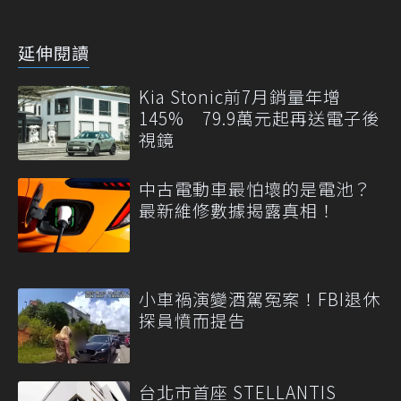
延伸閱讀
Kia Stonic前7月銷量年增
145% 79.9萬元起再送電子後
視鏡
中古電動車最怕壞的是電池？
最新維修數據揭露真相！
小車禍演變酒駕冤案！FBI退休
探員憤而提告
台北市首座 STELLANTIS