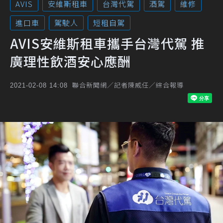
AVIS
安維斯租車
台灣代駕
酒駕
維修
進口車
駕駛人
短租自駕
AVIS安維斯租車攜手台灣代駕 推
廣理性飲酒安心應酬
聯合新聞網／記者陳威任／綜合報導
2021-02-08 14:08