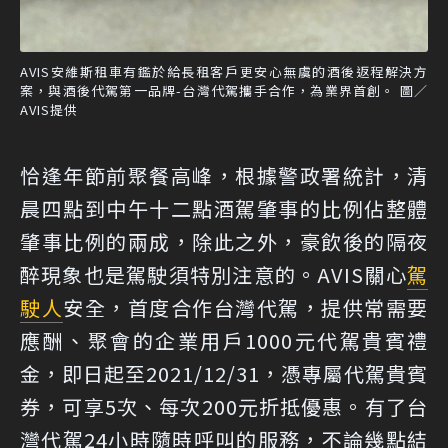
AVIS安維斯租車有鑑於給長租客戶更安心無虞的酒後返程解決方
案，與酒後代駕第一品牌-台灣代駕攜手合作，為業界首創。 圖／
AVIS提供
恰逢年節前聚餐高峰，根據警政署統計，清
晨四點到中午十二點酒駕肇事的比例佔整體
肇事比例的兩成，除此之外，豪飲後的隔夜
醉現象也是駕駛須特別注意的。AVIS關心
駕
駛人
安全，首度合作台灣代駕，提供常需要
應酬、聚會的企業用戶1000元代駕貴賓禮
金，即日起至2021/12/31，憑專屬代駕貴賓
券，可享5次、每次200元折抵優惠。有了台
灣代駕24小時隨時呼叫的服務，不論幾點結