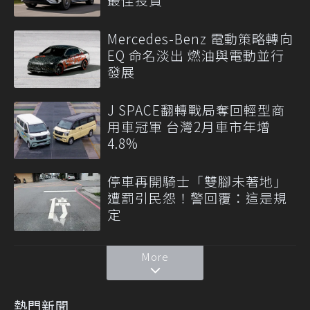
Mercedes-Benz 電動策略轉向
EQ 命名淡出 燃油與電動並行
發展
J SPACE翻轉戰局奪回輕型商
用車冠軍 台灣2月車市年增
4.8%
停車再開騎士「雙腳未著地」
遭罰引民怨！警回覆：這是規
定
More
熱門新聞