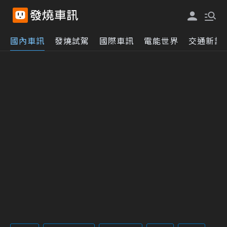
國內車訊
發燒試駕
國際車訊
電能世界
交通新訊