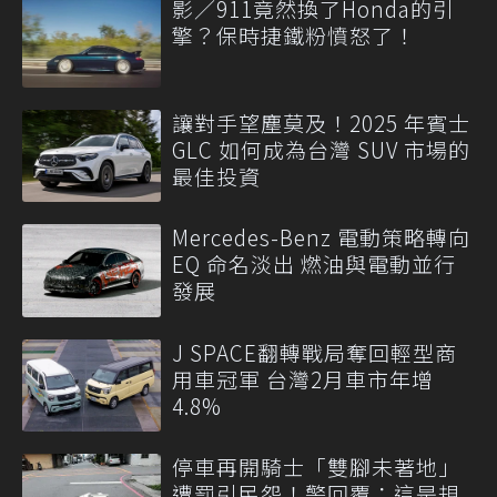
影／911竟然換了Honda的引
擎？保時捷鐵粉憤怒了！
讓對手望塵莫及！2025 年賓士
GLC 如何成為台灣 SUV 市場的
最佳投資
Mercedes-Benz 電動策略轉向
EQ 命名淡出 燃油與電動並行
發展
J SPACE翻轉戰局奪回輕型商
用車冠軍 台灣2月車市年增
4.8%
停車再開騎士「雙腳未著地」
遭罰引民怨！警回覆：這是規