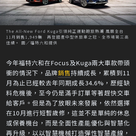
The All-New Ford Kuga引領純正運動跑旅熱潮 風靡全台
11月銷售1,949輛 再登國產中型休旅車之冠、全市場第三高
佳績。 圖／福特六和提供
今年福特六和在Focus及Kuga兩大車款帶頭
衝的情況下，品牌
銷售
持續成長，累積到11
月為止已經較去年同期成長34.6%，歷經缺
料危機後，至今仍是滿手訂單等著趕快交車
給客戶。但是為了放眼未來發展，依然選擇
在10月進行短暫歲修，這並不是單純的休息
或保養機台，而是全面性產能優化與智慧化
再升級，以以智慧機械打造彈性智慧產線，