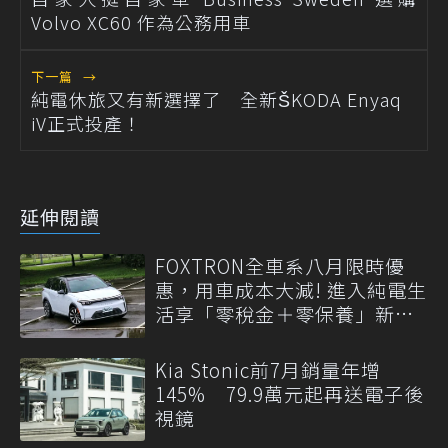
Volvo XC60 作為公務用車
下一篇
→
純電休旅又有新選擇了 全新ŠKODA Enyaq
iV正式投產！
延伸閱讀
FOXTRON全車系八月限時優
惠，用車成本大減! 進入純電生
活享「零稅金＋零保養」新時
代
Kia Stonic前7月銷量年增
145% 79.9萬元起再送電子後
視鏡