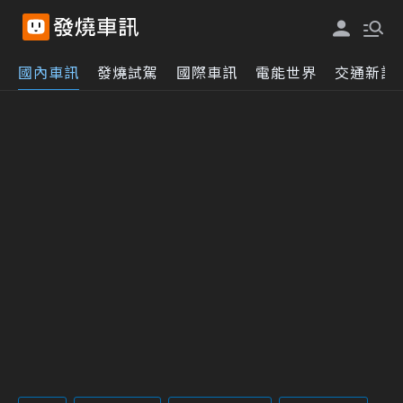
國內車訊
發燒試駕
國際車訊
電能世界
交通新訊