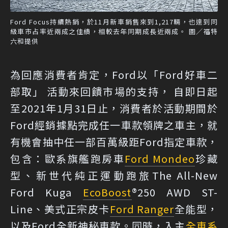
Ford Focus持續熱銷，於11月新車銷售來到1,217輛，也達到同
級車市占率近兩成之佳績，相較去年同期成長近兩成。 圖／福特
六和提供
為回應消費者肯定，Ford以「Ford好車二
部取」 活動來回饋市場的支持， 自即日起
至2021年1月31日止，消費者於活動期間於
Ford經銷據點完成任一車款領牌之車主，就
有機會抽中任一部百萬級距Ford指定車款，
包含：歐系旗艦跑房車
Ford Mondeo
珍藏
型、新世代純正運動跑旅The All-New
Ford Kuga
EcoBoost
®250 AWD ST-
Line、美式正宗皮卡
Ford Ranger
全能型，
以及Ford全新神秘車款。同時，入主
全車系