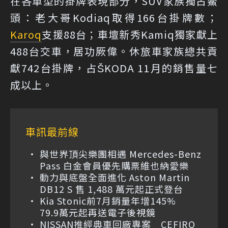
在各車型的掛牌表現部分，SUV家族獨占鰲
頭：老大哥Kodiaq取得166台掛牌數；
Karoq
支援88台；車壇新秀Kamiq獨家獻上
488台交車，居功厥偉。休旅車家族總共貢
獻742台掛牌，占ŠKODA 11月的銷售量七
成以上。
車訊最前線
與世界頂尖樂團相遇 Mercedes-Benz
Pass 白金會員優先購票維也納愛樂
動力與底盤全面進化 Aston Martin
DB12 S 售 1,488 萬元起正式登台
Kia Stonic前7月銷量年增145%
79.9萬元起再送電子後視鏡
NISSAN推經典車回廠專案 CEFIRO