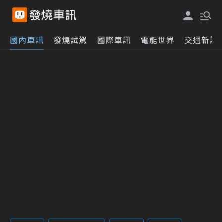
國內車訊
發燒試駕
國際車訊
電能世界
交通新訊