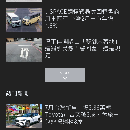
J SPACE翻轉戰局奪回輕型商
用車冠軍 台灣2月車市年增
4.8%
停車再開騎士「雙腳未著地」
遭罰引民怨！警回覆：這是規
定
More
熱門新聞
7月台灣新車市場3.86萬輛
Toyota市占突破3成、休旅車
包辦暢銷榜8席