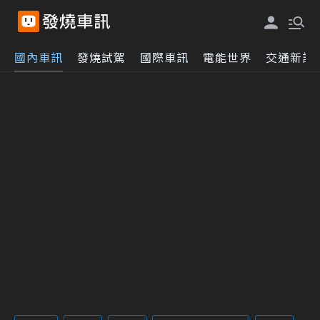
國內車訊
發燒試駕
國際車訊
電能世界
交通新訊