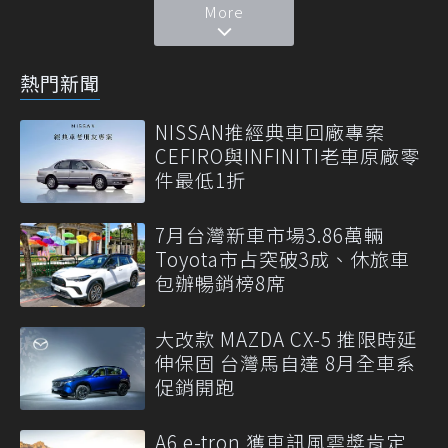
More
熱門新聞
NISSAN推經典車回廠專案
CEFIRO與INFINITI老車原廠零
件最低1折
7月台灣新車市場3.86萬輛
Toyota市占突破3成、休旅車
包辦暢銷榜8席
大改款 MAZDA CX-5 推限時延
伸保固 台灣馬自達 8月全車系
促銷開跑
A6 e-tron 獲車訊風雲獎肯定