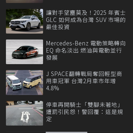
讓對手望塵莫及！2025 年賓士
GLC 如何成為台灣 SUV 市場的
最佳投資
Mercedes-Benz 電動策略轉向
EQ 命名淡出 燃油與電動並行
發展
J SPACE翻轉戰局奪回輕型商
用車冠軍 台灣2月車市年增
4.8%
停車再開騎士「雙腳未著地」
遭罰引民怨！警回覆：這是規
定