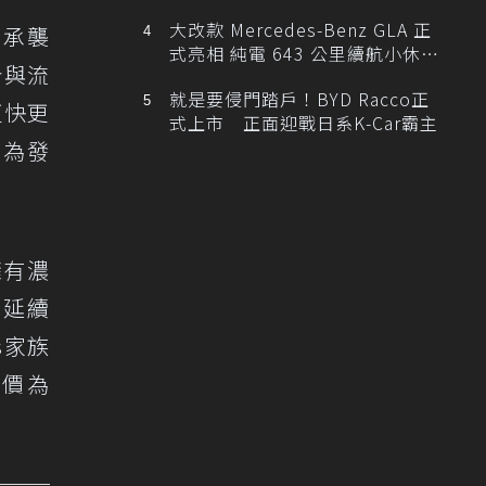
大改款 Mercedes-Benz GLA 正
，承襲
式亮相 純電 643 公里續航小休
計與流
旅！
就是要侵門踏戶！BYD Racco正
更快更
式上市 正面迎戰日系K-Car霸主
做為發
擁有濃
，延續
es家族
售價為