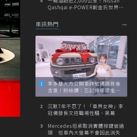
一桶油跑近2,000公里！Nissan
Qashqai e-POWER創金氏世界紀
錄
車訊熱門
李多慧大方公開車牌號碼揭背後
含意！粉絲讚：忘記停哪還能幫
忙找車
沉默7年不忍了！「車界女神」李
冠儀發長文控職場性騷、黑幕
Mercedes坦承取消實體按鍵做過
頭 但車內大螢幕不會因此消失