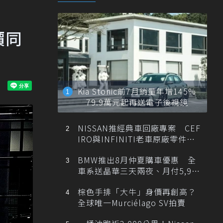
價同
Kia Stonic前7月銷量年增145%
79.9萬元起再送電子後視鏡
NISSAN推經典車回廠專案 CEF
IRO與INFINITI老車原廠零件最
低1折
BMW推出8月仲夏購車優惠 全
車系送晶華三天兩夜、月付5,900
元起
棕色手排「大牛」身價再創高？
全球唯一Murciélago SV拍賣