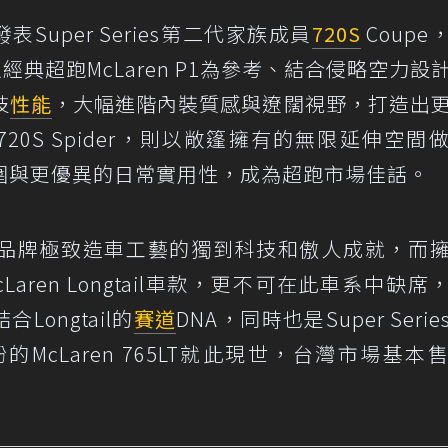
年發表Super Series第二代家族成員
720S
Coupe
位，以經典超跑McLaren P1為參考、結合侵略空力設
技
性能
，大幅進階內裝質感與遼闊視野，打造出
0S Spider，則以敞篷擁有的無限延伸空間
圍與更優異的日常實用性，成為超跑市場佳話。
ies完美體現品牌極致造車工藝的獨到科技和傲人成就，而
aren Longtail車款，更不可在此車系中缺席
合Longtail的
賽道
DNA，同時也是Super Seri
McLaren 765LT就此現世，台灣市場基本