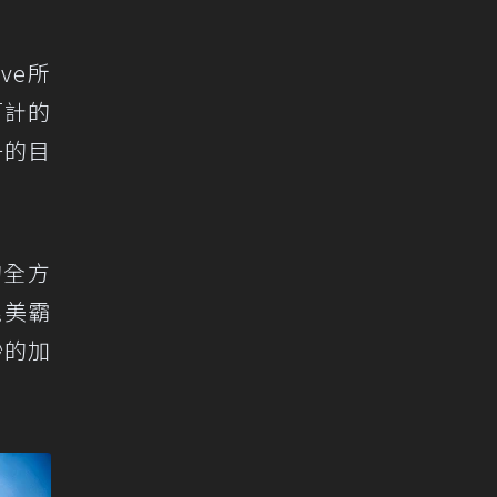
ive所
百計的
一的目
的全方
媲美霸
秒的加