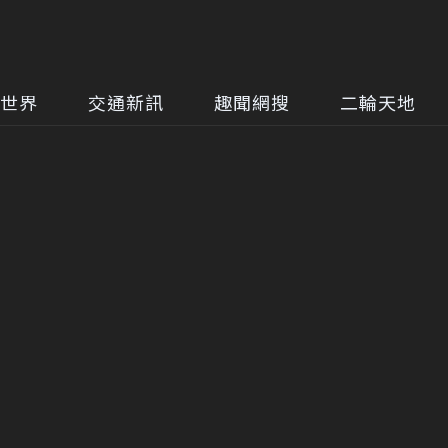
世界
交通新訊
趣聞網搜
二輪天地