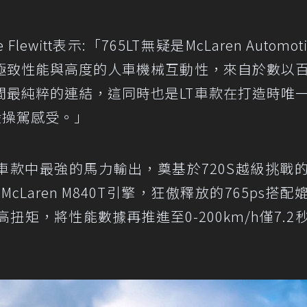
e Flewitt表示:「765LT無疑是McLaren Automot
，極致性能與高度的人車機械互動性，來自於數以
間最純粹的連結，這同時也是LT車款在打造時唯
般操駕感受。」
ren LT車款中最強的馬力輸出，奠基於720S越級挑戰
McLaren M840T引擎，狂傲釋放的765ps搭配
kgm最高扭矩，將性能數據再推進至0-200km/h僅7.2