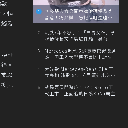
點數。
李多慧大方公開車牌號碼揭背後
數，輕
含意！粉絲讚：忘記停哪還能幫
將觸及
忙找車
沉默7年不忍了！「車界女神」李
冠儀發長文控職場性騷、黑幕
Mercedes坦承取消實體按鍵做過
ent
頭 但車內大螢幕不會因此消失
分鐘。
大改款 Mercedes-Benz GLA 正
，或以
式亮相 純電 643 公里續航小休
旅！
，換完
就是要侵門踏戶！BYD Racco正
式上市 正面迎戰日系K-Car霸主