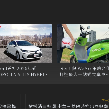
Rent首批2026年式
iRent 與 WeMo 策略合
OROLLA ALTIS HYBRID
打造最大一站式共享車
正式投入服務
台
下一
控撞電桿
搶搭消費熱潮 中華三菱限時推出振興翻