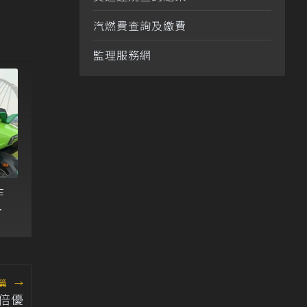
汽燃費查詢及繳費
監理服務網
作
平
篇
→
倍優