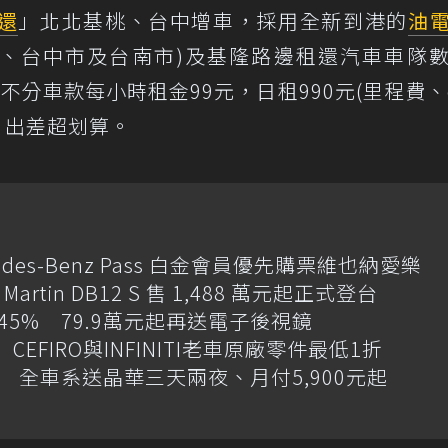
還
」北北基桃、台中增車，採用全新到港的
油
都(北北桃、台中市及台南市)及基隆路邊租還汽車車隊
平日不分車款每小時租金99元，日租990元(里程費、e
遊、出差超划算。
des-Benz Pass 白金會員優先購票維也納愛樂
artin DB12 S 售 1,488 萬元起正式登台
增145% 79.9萬元起再送電子後視鏡
CEFIRO與INFINITI老車原廠零件最低1折
 全車系送晶華三天兩夜、月付5,900元起