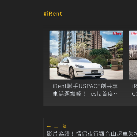
iRent
iRent聯手USPACE創共享
i
車話題巔峰！Tesla首度上
C
架共享車平台，精華地區
停車格開放iRent租還
←
上一篇
影片為證！情侶夜行觀音山超車失