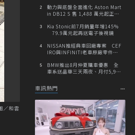
動力與底盤全面進化 Aston Mart
in DB12 S 售 1,488 萬元起正式
登台
Kia Stonic前7月銷量年增145%
79.9萬元起再送電子後視鏡
NISSAN推經典車回廠專案 CEF
IRO與INFINITI老車原廠零件最
低1折
BMW推出8月仲夏購車優惠 全
車系送晶華三天兩夜、月付5,900
元起
車訊熱門
 圖／和雲