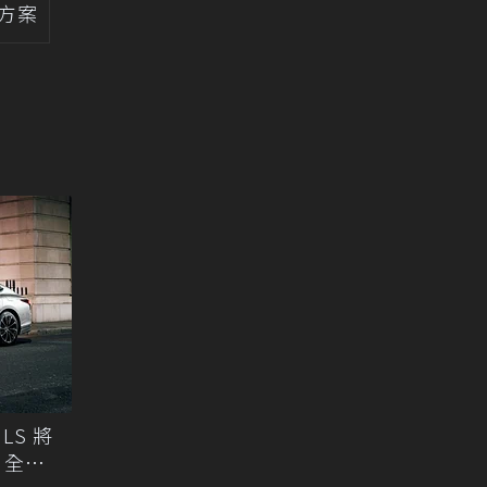
方案
LS 將
，全面