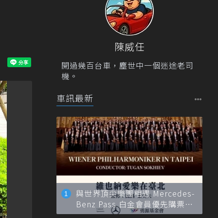
陳威任
開過幾百台車，塵世中一個迷途老司
機。
車訊最新
與世界頂尖樂團相遇 Mercedes-
Benz Pass 白金會員優先購票維
也納愛樂