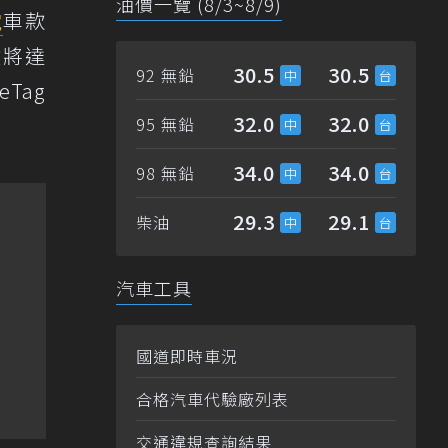
油價一覽 (8/3~8/9)
電
車款
數將達
30.5
30.5
92 無鉛
Tag
32.0
32.0
95 無鉛
34.0
34.0
98 無鉛
29.3
29.1
柴油
汽車工具
國道即時車況
合格汽車代驗廠列表
交通違規查詢結果