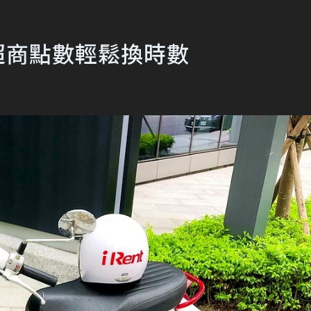
 超商點數輕鬆換時數