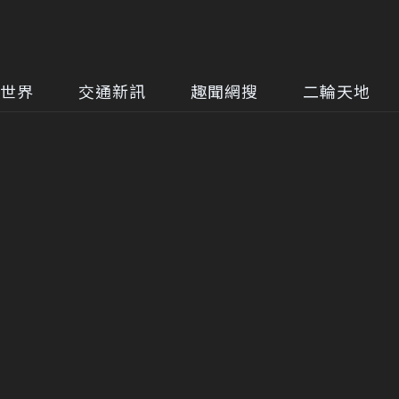
世界
交通新訊
趣聞網搜
二輪天地