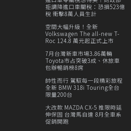
拒調降進口車關稅：恐損523億
稅 衝擊8萬人員生計
空間大幅升級！全新
Volkswagen The all-new T-
Roc 124.8 萬元起正式上市
7月台灣新車市場3.86萬輛
Toyota市占突破3成、休旅車
包辦暢銷榜8席
帥性而行 駕馭每一段精彩旅程
全新 BMW 318i Touring全台
限量200台
大改款 MAZDA CX-5 推限時延
伸保固 台灣馬自達 8月全車系
促銷開跑