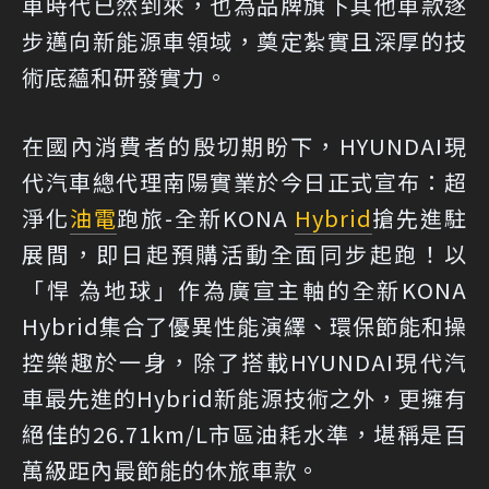
車時代已然到來，也為品牌旗下其他車款逐
步邁向新能源車領域，奠定紮實且深厚的技
術底蘊和研發實力。
在國內消費者的殷切期盼下，HYUNDAI現
代汽車總代理南陽實業於今日正式宣布：超
淨化
油電
跑旅-全新KONA
Hybrid
搶先進駐
展間，即日起預購活動全面同步起跑！以
「悍 為地球」作為廣宣主軸的全新KONA
Hybrid集合了優異性能演繹、環保節能和操
控樂趣於一身，除了搭載HYUNDAI現代汽
車最先進的Hybrid新能源技術之外，更擁有
絕佳的26.71km/L市區油耗水準，堪稱是百
萬級距內最節能的休旅車款。