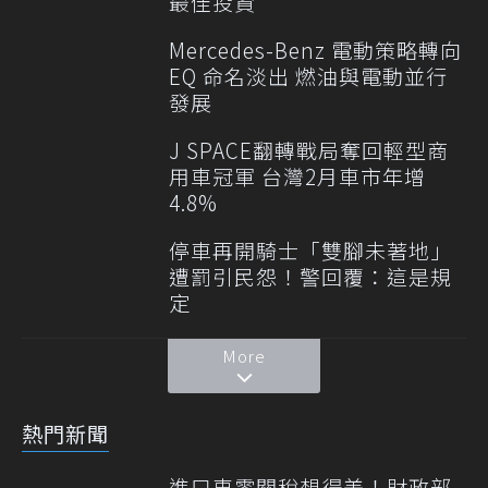
最佳投資
Mercedes-Benz 電動策略轉向
EQ 命名淡出 燃油與電動並行
發展
J SPACE翻轉戰局奪回輕型商
用車冠軍 台灣2月車市年增
4.8%
停車再開騎士「雙腳未著地」
遭罰引民怨！警回覆：這是規
定
More
熱門新聞
進口車零關稅想得美！財政部