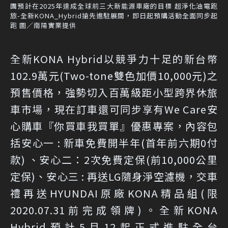
團預計在2025年達成全球前三大新能源車廠的目標 超淨化油電跑
旅-全新KONA_Hybrid搶先進駐展間，即日起預購活動全面同步起
跑 圖／南陽實業提供
全新KONA Hybrid以競爭力十足的新台幣
102.9萬元(Two-tone雙色加價10,000元)之
預售價格，強勢切入百萬級距小型跨界休旅
車市場，現在訂車還可同步享有We Care安
心購車『你買車我買單』優惠專案，內容包
括安心一 : 新車免費開半年(首年前六期0付
款) 、安心二：2次免費定保(前10,000公里
定保)、安心三 : 再送LG隨身淨空濾機，交車
禮再送HYUNDAI原廠KONA精品組(限
2020.07.31前完成領牌)。全新KONA
Hybrid預計5月12起正式進駐全台