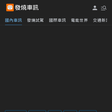
國內車訊
發燒試駕
國際車訊
電能世界
交通新訊