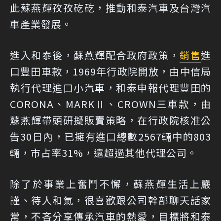
此蘇燕輝孜孜矻矻，推動和泰汽車及台灣汽
車產業發展。
進入和泰後，蘇燕輝配合政府政策，
銷售
進
口豐田車款，1969年行政院開放，由中信局
執行代理進口小汽車，和泰申報代理豐田的
CORONA、MARKⅡ、CROWN三車款，由
蘇燕輝帶頭研擬販賣策略，在行政院核准公
告30日內，已擁有進口總數2567輛中的803
輛，市占率31%，遠超過其他代理公司。
除了於事業上奮鬥不懈，蘇燕輝生活上嚴
謹、待人和氣，很喜歡跟公司幹部聊天話家
常，不吝分享傳承汽車的熱愛，目標將和泰