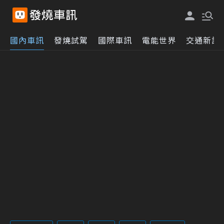
國內車訊
發燒試駕
國際車訊
電能世界
交通新訊