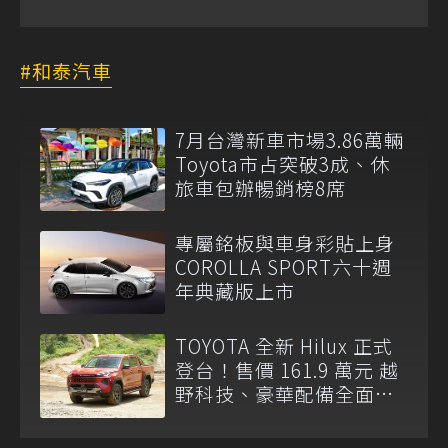
和泰汽車
7月台灣新車市場3.86萬輛
Toyota市占突破3成、休
旅車包辦暢銷榜8席
專屬銘板與車身彩貼上身
COROLLA SPORT六十週
年典藏版上市
TOYOTA 全新 Hilux 正式
登台！售價 161.9 萬元 越
野科技、豪華配備全面升
級