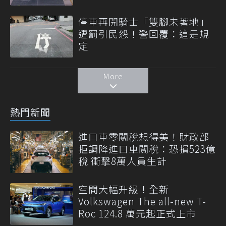
停車再開騎士「雙腳未著地」
遭罰引民怨！警回覆：這是規
定
More
熱門新聞
進口車零關稅想得美！財政部
拒調降進口車關稅：恐損523億
稅 衝擊8萬人員生計
空間大幅升級！全新
Volkswagen The all-new T-
Roc 124.8 萬元起正式上市