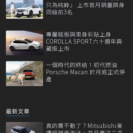
只為純粋」 上市首月銷量躋身
同級前3名
專屬銘板與車身彩貼上身
COROLLA SPORT六十週年典
藏版上市
一個時代的終結！初代燃油
Porsche Macan 於月底正式停
產
最新文章
真的賣不動了？Mitsubishi漸
遭經銷商淘汰，並且專注二手