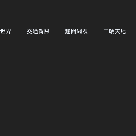
世界
交通新訊
趣聞網搜
二輪天地