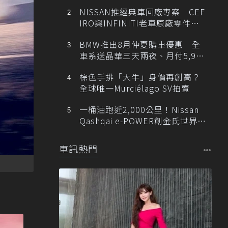
NISSAN推經典車回廠專案 CEF
IRO與INFINITI老車原廠零件最
低1折
BMW推出8月仲夏購車優惠 全
車系送晶華三天兩夜、月付5,900
元起
棕色手排「大牛」身價再創高？
全球唯一Murciélago SV拍賣
一桶油跑近2,000公里！Nissan
Qashqai e-POWER創金氏世界紀
錄
車訊熱門