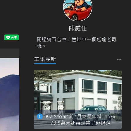
陳威任
開過幾百台車，塵世中一個迷途老司
機。
車訊最新
Kia Stonic前7月銷量年增145%
79.9萬元起再送電子後視鏡