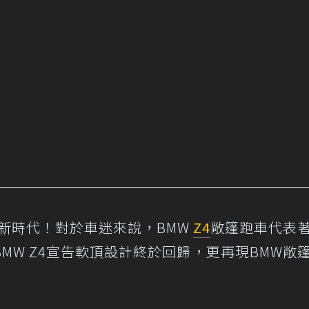
嶄新時代！對於車迷來說，BMW
Z4
敞篷跑車代表
MW Z4宣告軟頂設計終於回歸，更再現BMW敞