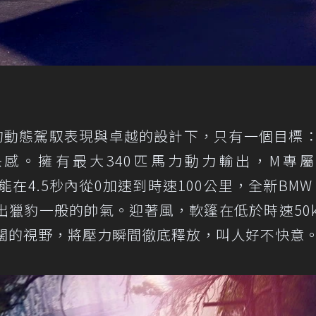
秀的動態駕馭表現與卓越的設計下，只有一個目標
感。擁有最大340匹馬力動力輸出，M專
能在4.5秒內從0加速到時速100公里，全新BMW 
獵豹一般的帥氣。迎著風，軟篷在低於時速50k
廣闊的視野，將壓力瞬間徹底釋放，叫人好不快意