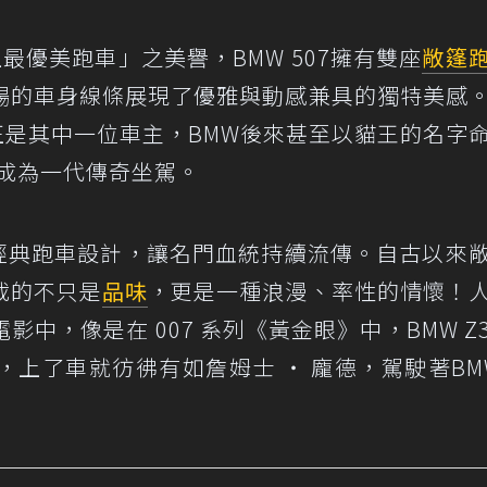
上最優美跑車」之美譽，BMW 507擁有雙座
敞篷
暢的車身線條展現了優雅與動感兼具的獨特美感
sley正是其中一位車主，BMW後來甚至以貓王的名字
7正式成為一代傳奇坐駕。
7的經典跑車設計，讓名門血統持續流傳。自古以來
載的不只是
品味
，更是一種浪漫、率性的情懷！
中，像是在 007 系列《黃金眼》中，BMW Z
上了車就彷彿有如詹姆士 ‧ 龐德，駕駛著BMW