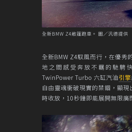
全新BMW Z4敞篷跑車。 圖／汎德提供
全新BMW Z4馭風而行，在優
地之間感受奔放不羈的馳騁快
TwinPower Turbo 六缸汽油
引擎
自由靈魂衝破現實的禁錮，顯現出
時收放，10秒鐘即能展開無限