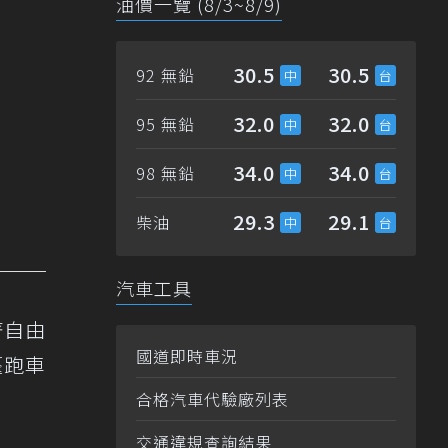
油價一覽 (8/3~8/9)
30.5
30.5
92 無鉛
32.0
32.0
95 無鉛
34.0
34.0
98 無鉛
29.3
29.1
柴油
汽車工具
著自由
國道即時車況
篷跑車
合格汽車代驗廠列表
交通違規查詢結果