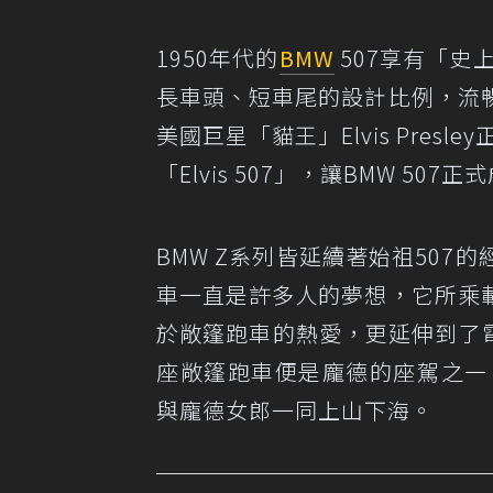
1950年代的
BMW
507享有「史
長車頭、短車尾的設計比例，流
美國巨星「貓王」Elvis Pre
「Elvis 507」，讓BMW 50
BMW Z系列皆延續著始祖50
車一直是許多人的夢想，它所乘
於敞篷跑車的熱愛，更延伸到了電影
座敞篷跑車便是龐德的座駕之一，
與龐德女郎一同上山下海。