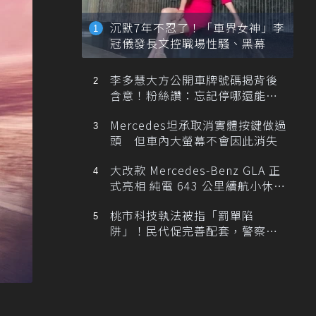
沉默7年不忍了！「車界女神」李
冠儀發長文控職場性騷、黑幕
李多慧大方公開車牌號碼揭背後
含意！粉絲讚：忘記停哪還能幫
忙找車
Mercedes坦承取消實體按鍵做過
頭 但車內大螢幕不會因此消失
大改款 Mercedes-Benz GLA 正
式亮相 純電 643 公里續航小休
旅！
桃市科技執法被指「罰單陷
阱」！民代促完善配套，警察局
提數據回應