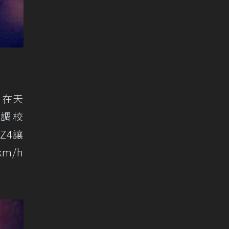
：在天
屬調校
Z4讓
m/h
。