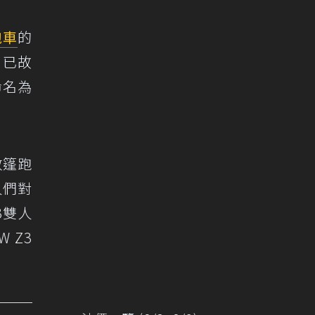
跑車
的
。已故
命名為
敞篷跑
人們對
3雙人
 Z3