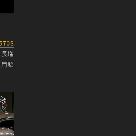
570S
車長增
路用胎