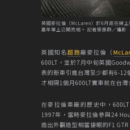
英國麥拉倫（McLaren）於6月底在線上發
嘉年華上公開亮相。 記者張振群／攝影
英國知名
超跑
廠麥拉倫（
McLa
600LT，並於7月中旬英國Go
表的新車引進台灣至少都有6-1
才相隔1個月600LT實車就在台
在麥拉倫車廠的歷史中，600LT
1997年，當時麥拉倫參與24 Ho
造出外觀造型相當搶眼的F1 GTR Lo