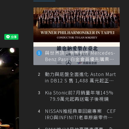
與世界頂尖樂團相遇 Mercedes-
Benz Pass 白金會員優先購票維
也納愛樂
動力與底盤全面進化 Aston Mart
in DB12 S 售 1,488 萬元起正式
登台
Kia Stonic前7月銷量年增145%
79.9萬元起再送電子後視鏡
NISSAN推經典車回廠專案 CEF
IRO與INFINITI老車原廠零件最
低1折