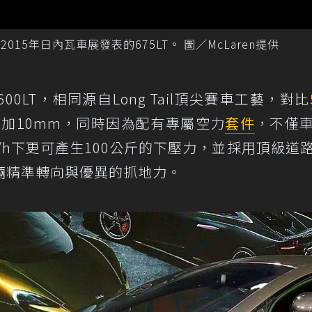
15年日內瓦車展發表的675LT。 圖／McLaren提供
LT，相同源自Long Tail頂尖賽車工藝，對比
增加10mm，同時因為配有專屬空力
套件
，不僅
m/h下更可產生100公斤的下壓力，並採用頂級道
 R，提供車輛精準轉向與優異的抓地力。