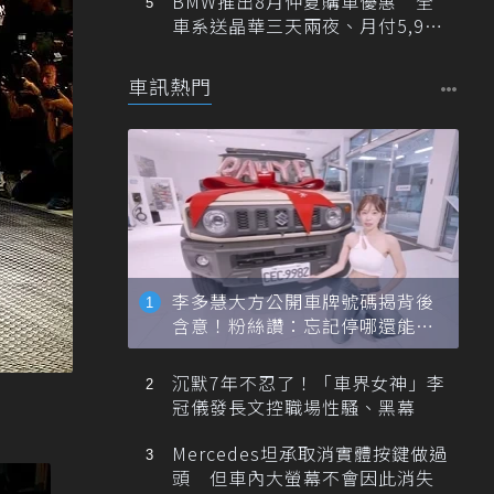
BMW推出8月仲夏購車優惠 全
車系送晶華三天兩夜、月付5,900
元起
車訊熱門
李多慧大方公開車牌號碼揭背後
含意！粉絲讚：忘記停哪還能幫
忙找車
沉默7年不忍了！「車界女神」李
冠儀發長文控職場性騷、黑幕
Mercedes坦承取消實體按鍵做過
頭 但車內大螢幕不會因此消失