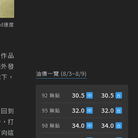
od速度
」作品
國外發
油價一覽 (8/3~8/9)
業下，
30.5
30.5
92 無鉛
32.0
32.0
間回到
95 無鉛
力，打
34.0
34.0
98 無鉛
了向這