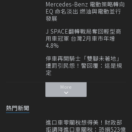
Mercedes-Benz 電動策略轉向
EQ 命名淡出 燃油與電動並行
發展
J SPACE翻轉戰局奪回輕型商
用車冠軍 台灣2月車市年增
4.8%
停車再開騎士「雙腳未著地」
遭罰引民怨！警回覆：這是規
定
More
熱門新聞
進口車零關稅想得美！財政部
拒調降進口車關稅：恐損523億