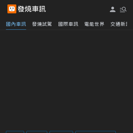
國內車訊
發燒試駕
國際車訊
電能世界
交通新訊