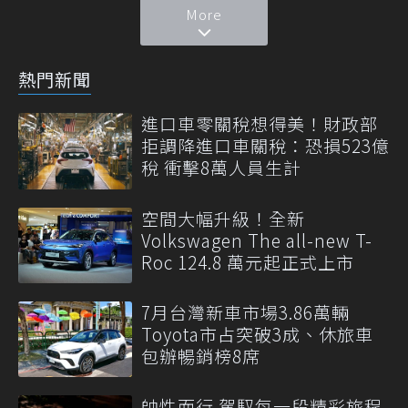
More
熱門新聞
進口車零關稅想得美！財政部
拒調降進口車關稅：恐損523億
稅 衝擊8萬人員生計
空間大幅升級！全新
Volkswagen The all-new T-
Roc 124.8 萬元起正式上市
7月台灣新車市場3.86萬輛
Toyota市占突破3成、休旅車
包辦暢銷榜8席
帥性而行 駕馭每一段精彩旅程