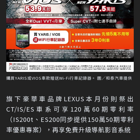
購買YARIS或VIOS車款贈送Wi-Fi行車記錄器。 圖／和泰汽車提供
旗下豪華車品牌LEXUS本月份則祭出
CT/IS/ES車系可享120萬60期零利率
（IS200t、ES200同步提供150萬50期零利
率優惠專案），再享免費升級導航影音系統