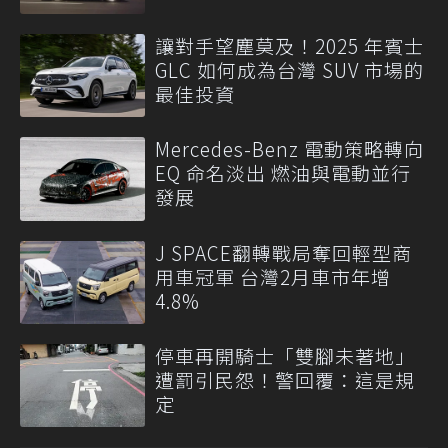
讓對手望塵莫及！2025 年賓士
GLC 如何成為台灣 SUV 市場的
最佳投資
Mercedes-Benz 電動策略轉向
EQ 命名淡出 燃油與電動並行
發展
J SPACE翻轉戰局奪回輕型商
用車冠軍 台灣2月車市年增
4.8%
停車再開騎士「雙腳未著地」
遭罰引民怨！警回覆：這是規
定