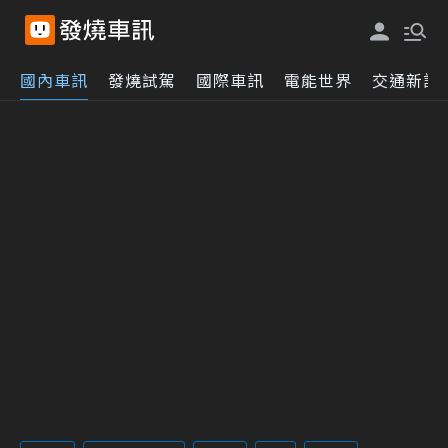
國內車訊
發燒試駕
國際車訊
電能世界
交通新訊