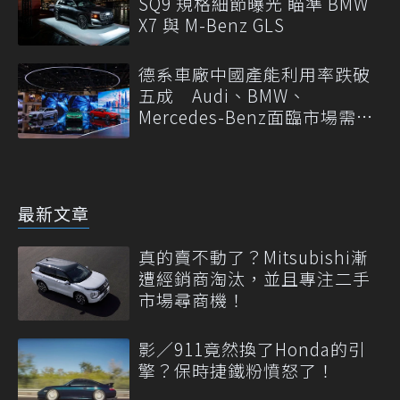
SQ9 規格細節曝光 瞄準 BMW
X7 與 M-Benz GLS
德系車廠中國產能利用率跌破
五成 Audi、BMW、
Mercedes-Benz面臨市場需求
轉變
最新文章
真的賣不動了？Mitsubishi漸
遭經銷商淘汰，並且專注二手
市場尋商機！
影／911竟然換了Honda的引
擎？保時捷鐵粉憤怒了！