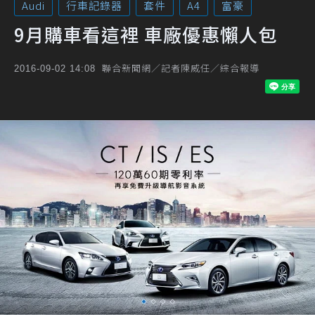
Audi
行車記錄器
套件
A4
富豪
9月購車看這裡 車廠優惠懶人包
聯合新聞網／記者陳威任／綜合報導
2016-09-02 14:08