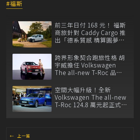
福斯
前三年日付 168 元！ 福斯
商旅針對 Caddy Cargo 推
出「德系質感 精算圓夢」
與「打天下」專案
跨界形象契合跑旅性格 胡
宇威擔任 Volkswagen
The all-new T-Roc 品牌
大使
空間大幅升級！全新
Volkswagen The all-new
T-Roc 124.8 萬元起正式上
市
←
上一篇