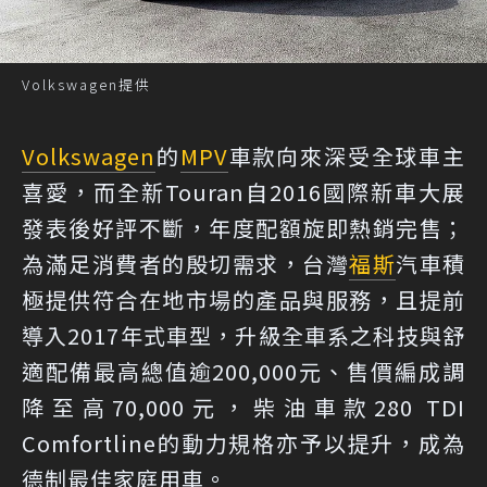
Volkswagen提供
Volkswagen
的
MPV
車款向來深受全球車主
喜愛，而全新Touran自2016國際新車大展
發表後好評不斷，年度配額旋即熱銷完售；
為滿足消費者的殷切需求，台灣
福斯
汽車積
極提供符合在地市場的產品與服務，且提前
導入2017年式車型，升級全車系之科技與舒
適配備最高總值逾200,000元、售價編成調
降至高70,000元，柴油車款280 TDI
Comfortline的動力規格亦予以提升，成為
德制最佳家庭用車。