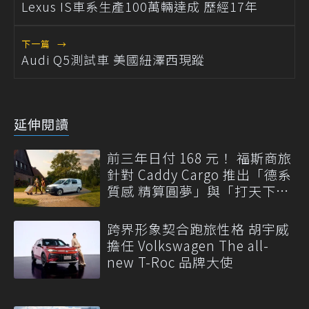
Lexus IS車系生產100萬輛達成 歷經17年
下一篇
→
Audi Q5測試車 美國紐澤西現蹤
延伸閱讀
前三年日付 168 元！ 福斯商旅
針對 Caddy Cargo 推出「德系
質感 精算圓夢」與「打天下」
專案
跨界形象契合跑旅性格 胡宇威
擔任 Volkswagen The all-
new T-Roc 品牌大使