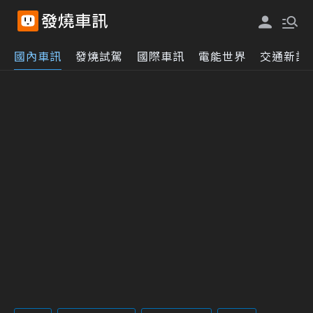
國內車訊
發燒試駕
國際車訊
電能世界
交通新訊