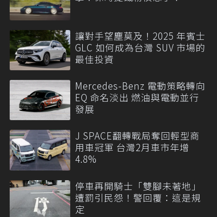
讓對手望塵莫及！2025 年賓士
GLC 如何成為台灣 SUV 市場的
最佳投資
Mercedes-Benz 電動策略轉向
EQ 命名淡出 燃油與電動並行
發展
J SPACE翻轉戰局奪回輕型商
用車冠軍 台灣2月車市年增
4.8%
停車再開騎士「雙腳未著地」
遭罰引民怨！警回覆：這是規
定