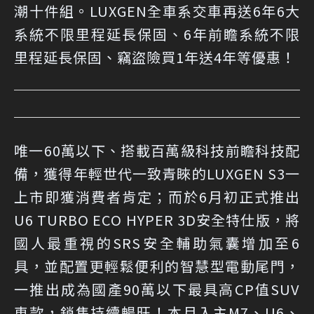
潮十件組。LUXGEN全車系交車再送6年6大
系統不限里程延長保固、6年前瞻系統不限
里程延長保固、竊盜險買1年送4年等優惠！
唯一60萬以下、搭載百萬級科技前瞻科技配
備，獲得年輕世代一致青睞的LUXGEN S3一
上市即獲消費者肯定；而於6月初正式推出
U6 TURBO ECO HYPER 3D安全特仕版，將
國人最重視的SRS安全輔助氣囊增加至6
具，並配置更輕鬆便利的智慧型電動尾門，
一推出成為國產90萬以下最具高CP值SUV
車款，銷售持續暢旺！本月入主M7、U6、