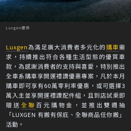
Luxgen提供
Luxgen
為滿足廣大消費者多元化的
購車
需
求，持續推出符合各種生活型態的優質車
款，為感謝消費者的支持與喜愛，特別推出
全車系購車享開運禮讚優惠專案，凡於本月
購車即可享有60萬零利率優惠，或可選擇3
萬入主並享開運禮讚配件組，且到店試乘即
贈送
全聯
百元購物金，並推出雙週抽
「LUXGEN 有搬有保庇、全聯商品任你搬」
活動。