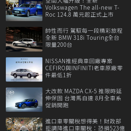
空間大幅升級！全新
Volkswagen The all-new T-
Roc 124.8 萬元起正式上市
帥性而行 駕馭每一段精彩旅程
全新 BMW 318i Touring全台
限量200台
NISSAN推經典車回廠專案
CEFIRO與INFINITI老車原廠零
件最低1折
大改款 MAZDA CX-5 推限時延
伸保固 台灣馬自達 8月全車系
促銷開跑
進口車零關稅想得美！財政部
拒調降進口車關稅：恐損523億