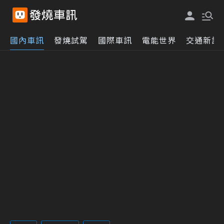
國內車訊
發燒試駕
國際車訊
電能世界
交通新訊