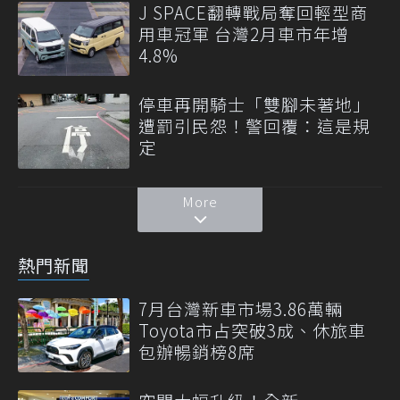
J SPACE翻轉戰局奪回輕型商
用車冠軍 台灣2月車市年增
4.8%
停車再開騎士「雙腳未著地」
遭罰引民怨！警回覆：這是規
定
More
熱門新聞
7月台灣新車市場3.86萬輛
Toyota市占突破3成、休旅車
包辦暢銷榜8席